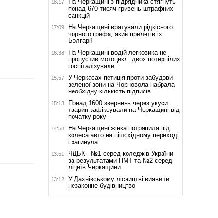
На Черкащині з підрядника стягнуть
18:17
понад 670 тисяч гривень штрафних
санкцій
На Черкащині врятували рідкісного
17:09
чорного грифа, який прилетів із
Болгарії
На Черкащині водій легковика не
16:38
пропустив мотоцикл: двох потерпілих
госпіталізували
У Черкасах петиція проти забудови
15:57
зеленої зони на Чорновола набрала
необхідну кількість підписів
Понад 1600 звернень через укуси
15:13
тварин зафіксували на Черкащині від
початку року
На Черкащині жінка потрапила під
14:58
колеса авто на пішохідному переході
і загинула
ЧДБК - №1 серед коледжів України
13:51
за результатами НМТ та №2 серед
ліцеїв Черкащини
У Дахнівському лісництві виявили
13:12
незаконне будівництво