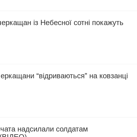
черкащан із Небесної сотні покажуть
 черкащани “відриваються” на ковзанці
вчата надсилали солдатам
”(ВІДЕО)