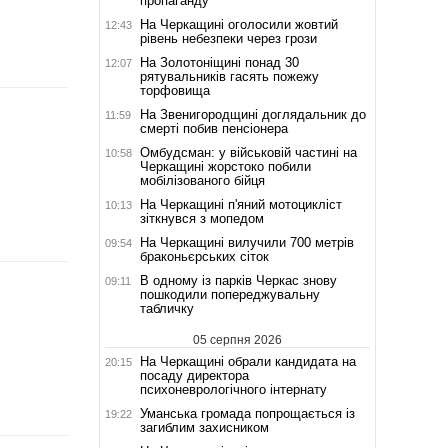
пропаганду
На Черкащині оголосили жовтий
12:43
рівень небезпеки через грози
На Золотоніщині понад 30
12:07
рятувальників гасять пожежу
торфовища
На Звенигородщині доглядальник до
11:59
смерті побив пенсіонера
Омбудсман: у військовій частині на
10:58
Черкащині жорстоко побили
мобілізованого бійця
На Черкащині п'яний мотоцикліст
10:13
зіткнувся з мопедом
На Черкащині вилучили 700 метрів
09:54
браконьєрських сіток
В одному із парків Черкас знову
09:11
пошкодили попереджувальну
табличку
05 серпня 2026
На Черкащині обрали кандидата на
20:15
посаду директора
психоневрологічного інтернату
Уманська громада попрощається із
19:22
загиблим захисником