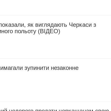
оказали, як виглядають Черкаси з
иного польоту (ВІДЕО)
вимагали зупинити незаконне
вий недорого продати черкащанам свою