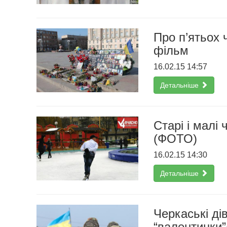
Про п’ятьох 
фільм
16.02.15 14:57
Детальніше
Старі і малі
(ФОТО)
16.02.15 14:30
Детальніше
Черкаські ді
“валентинки