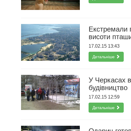
Екстремали п
висоти пташ
17.02.15 13:43
Детальніше
У Черкасах 
будівництво
17.02.15 12:59
Детальніше
Одарич гото