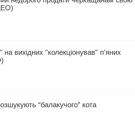
ДЕО)
 на вихідних "колекціонував" п'яних
)
озшукують “балакучого” кота