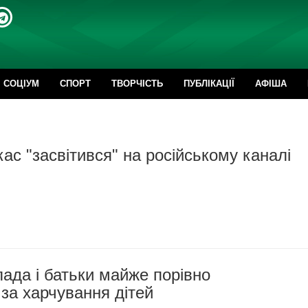
CОЦІУМ
СПОРТ
ТВОРЧІСТЬ
ПУБЛІКАЦІЇ
АФІША
ас "засвітився" на російському каналі
ада і батьки майже порівно
за харчування дітей