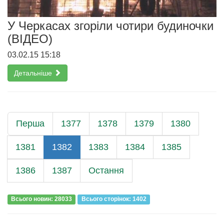
У Черкасах згоріли чотири будиночки
(ВІДЕО)
03.02.15 15:18
Детальніше
Перша
1377
1378
1379
1380
1381
1382
1383
1384
1385
1386
1387
Остання
Всього новин: 28033
Всього сторiнок: 1402