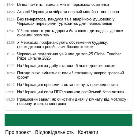
Вічна пам'ять: пішла з життя черкаська освітянка
14:44
Аграрії Черкащини зібрали перший мільйон тонн зерна
14:26
Без генератора, пандуса та з аварійною душовою: у
13:14
Черкасах перевірили гуртожиток для переселенців
У Черкасах готують дороги біля шкіл і дитсадків: де вже
12:31
оновили розмітку
У Черкасах профінансують обстеження будинку,
12:08
пошкодженого російським безпілотником
Черкаська педагогиня увійшла до топ-25 Global Teacher
11:57
Prize Ukraine 2026
На Черкащині за добу сталося більше десяти пожеж
11:22
Погода різко зміниться: коли Черкащину накриє грозовий
10:52
фронт
На Черкащині провели в останню путь прикордонника
10:17
На Черкащині сили ППО знищили російський безпілотник
09:31
Іграшковий завал: як очистити дитячу кімнату від мотлоху і
09:20
повернути витрачені гроші
Про проект
Відповідальність
Контакти