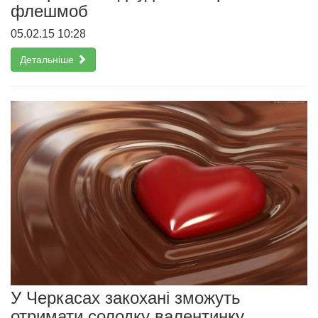
флешмоб
05.02.15 10:28
Детальніше
У Черкасах закохані зможуть
отримати солодку валентинку