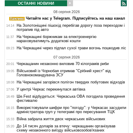
ОСТАННІ НОВИНИ
08 серпня 2026
Читайте нас у Telegram. Підписуйтесь на наш канал
На Золотоніщині пішохід перебігав дорогу поза переходом і
14:14
потрапив під авто
На Черкащині боржникам за електроенергію
11:37
нараховуватимуть додаткові кошти
На Черкащині через підпал сухої трави вогонь пошкодив ліс
09:23
07 серпня 2026
Черкащанин незаконно виловив 70 кілограмів риби
20:01
Військовий із Чорнобая отримав "Срібний хрест" від
19:05
Головнокомандувача ЗСУ
На Черкащині загорівся полігон твердих побутових відходів
18:08
У центрі Черкас перекинулася автівка
17:06
Ше.Fest відбудеться: Черкаська ОВА погодила проведення
16:49
фестивалю
Використовували шифри про "погоду": у Черкасах засудили
16:15
адміністратора груп у телеграмі про пересування ТЦК
Війна забрала життя двох черкаських військових
15:33
До 14 тисяч доларів за втечу: черкащанин організував
15:20
схему незаконного виїзду військовозобов'язаних