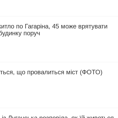
тло по Гагаріна, 45 може врятувати
будинку поруч
яться, що провалиться міст (ФОТО)
із Луганська розповіла, як їй живеться