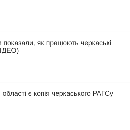
и показали, як працюють черкаські
ВІДЕО)
й області є копія черкаського РАГСу