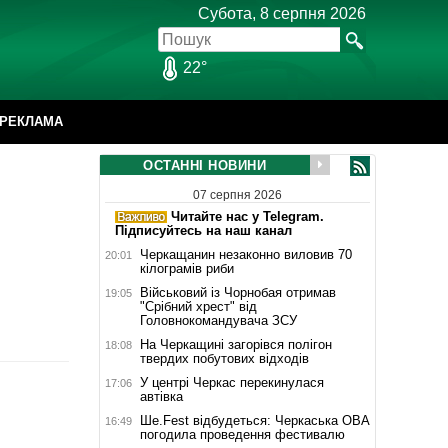
Субота, 8 серпня 2026
22°
РЕКЛАМА
ОСТАННІ НОВИНИ
07 серпня 2026
Читайте нас у Telegram.
Підписуйтесь на наш канал
Черкащанин незаконно виловив 70
20:01
кілограмів риби
Військовий із Чорнобая отримав
19:05
"Срібний хрест" від
Головнокомандувача ЗСУ
На Черкащині загорівся полігон
18:08
твердих побутових відходів
У центрі Черкас перекинулася
17:06
автівка
Ше.Fest відбудеться: Черкаська ОВА
16:49
погодила проведення фестивалю