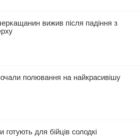
черкащанин вижив після падіння з
ерху
почали полювання на найкрасивішу
и готують для бійців солодкі