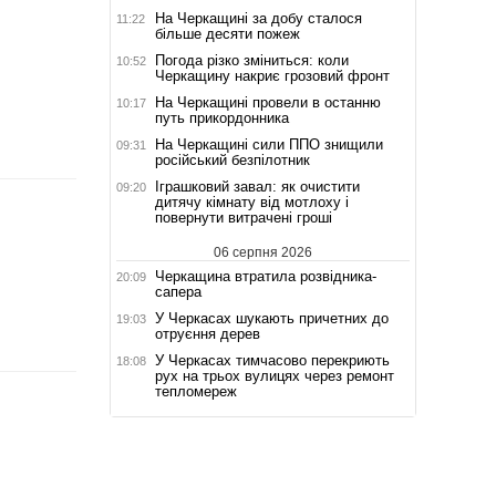
На Черкащині за добу сталося
11:22
більше десяти пожеж
Погода різко зміниться: коли
10:52
Черкащину накриє грозовий фронт
На Черкащині провели в останню
10:17
путь прикордонника
На Черкащині сили ППО знищили
09:31
російський безпілотник
Іграшковий завал: як очистити
09:20
дитячу кімнату від мотлоху і
повернути витрачені гроші
06 серпня 2026
Черкащина втратила розвідника-
20:09
сапера
У Черкасах шукають причетних до
19:03
отруєння дерев
У Черкасах тимчасово перекриють
18:08
рух на трьох вулицях через ремонт
тепломереж