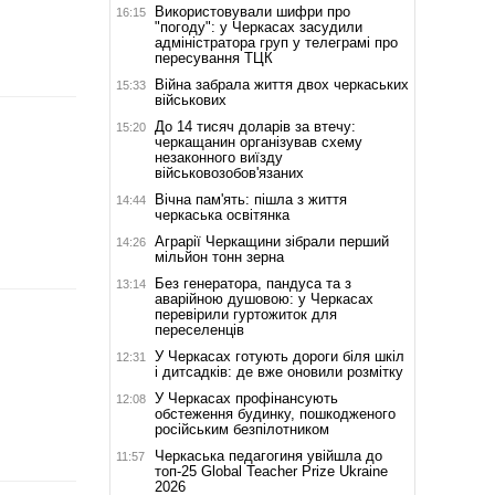
Використовували шифри про
16:15
"погоду": у Черкасах засудили
адміністратора груп у телеграмі про
пересування ТЦК
Війна забрала життя двох черкаських
15:33
військових
До 14 тисяч доларів за втечу:
15:20
черкащанин організував схему
незаконного виїзду
військовозобов'язаних
Вічна пам'ять: пішла з життя
14:44
черкаська освітянка
Аграрії Черкащини зібрали перший
14:26
мільйон тонн зерна
Без генератора, пандуса та з
13:14
аварійною душовою: у Черкасах
перевірили гуртожиток для
переселенців
У Черкасах готують дороги біля шкіл
12:31
і дитсадків: де вже оновили розмітку
У Черкасах профінансують
12:08
обстеження будинку, пошкодженого
російським безпілотником
Черкаська педагогиня увійшла до
11:57
топ-25 Global Teacher Prize Ukraine
2026