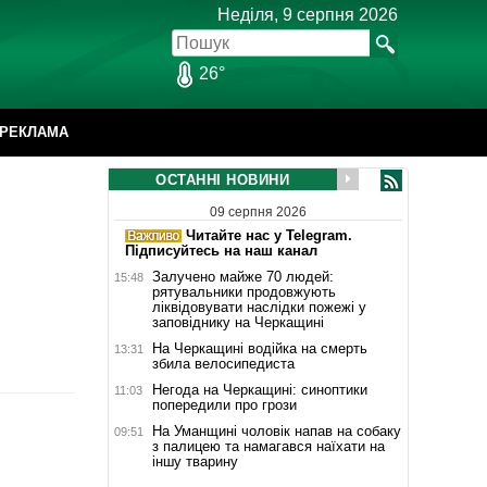
Неділя, 9 серпня 2026
26°
РЕКЛАМА
ОСТАННІ НОВИНИ
09 серпня 2026
Читайте нас у Telegram.
Підписуйтесь на наш канал
Залучено майже 70 людей:
15:48
рятувальники продовжують
ліквідовувати наслідки пожежі у
заповіднику на Черкащині
На Черкащині водійка на смерть
13:31
збила велосипедиста
Негода на Черкащині: синоптики
11:03
попередили про грози
На Уманщині чоловік напав на собаку
09:51
з палицею та намагався наїхати на
іншу тварину