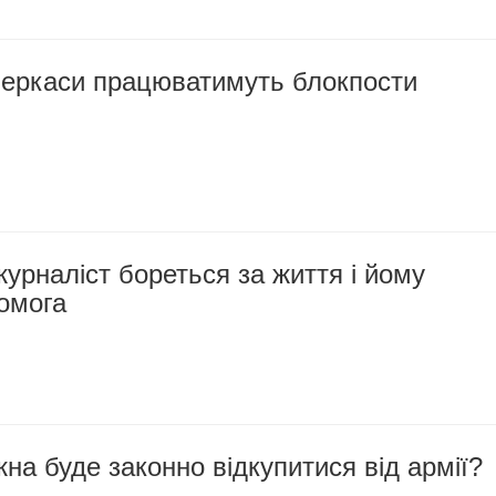
 Черкаси працюватимуть блокпости
урналіст бореться за життя і йому
омога
жна буде законно відкупитися від армії?