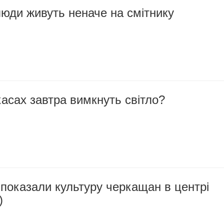
юди живуть неначе на смітнику
касах завтра вимкнуть світло?
показали культуру черкащан в центрі
)