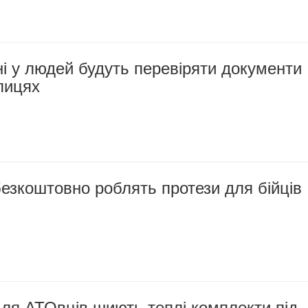
і у людей будуть перевіряти документи
улицях
езкоштовно роблять протези для бійців
ля АТОвців шиють теплі комплекти під