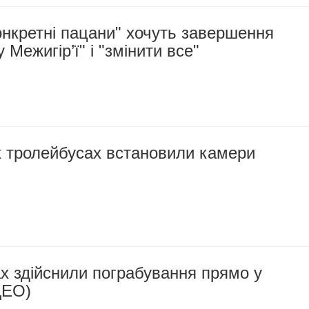
онкретні пацани" хочуть завершення
у Межигір’ї" і "змінити все"
х тролейбусах встановили камери
х здійснили пограбування прямо у
ДЕО)