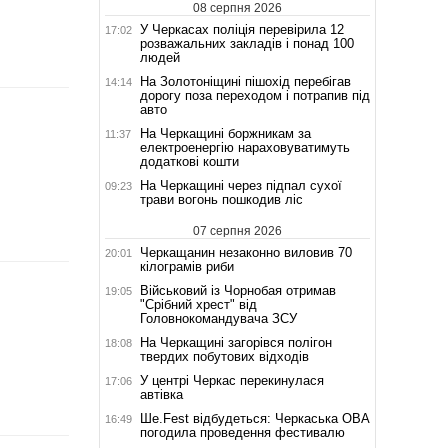
08 серпня 2026
У Черкасах поліція перевірила 12
17:02
розважальних закладів і понад 100
людей
На Золотоніщині пішохід перебігав
14:14
дорогу поза переходом і потрапив під
авто
На Черкащині боржникам за
11:37
електроенергію нараховуватимуть
додаткові кошти
На Черкащині через підпал сухої
09:23
трави вогонь пошкодив ліс
07 серпня 2026
Черкащанин незаконно виловив 70
20:01
кілограмів риби
Військовий із Чорнобая отримав
19:05
"Срібний хрест" від
Головнокомандувача ЗСУ
На Черкащині загорівся полігон
18:08
твердих побутових відходів
У центрі Черкас перекинулася
17:06
автівка
Ше.Fest відбудеться: Черкаська ОВА
16:49
погодила проведення фестивалю