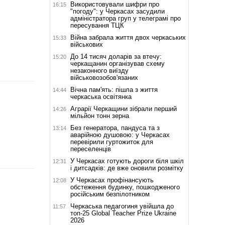
Використовували шифри про
16:15
"погоду": у Черкасах засудили
адміністратора груп у телеграмі про
пересування ТЦК
Війна забрала життя двох черкаських
15:33
військових
До 14 тисяч доларів за втечу:
15:20
черкащанин організував схему
незаконного виїзду
військовозобов'язаних
Вічна пам'ять: пішла з життя
14:44
черкаська освітянка
Аграрії Черкащини зібрали перший
14:26
мільйон тонн зерна
Без генератора, пандуса та з
13:14
аварійною душовою: у Черкасах
перевірили гуртожиток для
переселенців
У Черкасах готують дороги біля шкіл
12:31
і дитсадків: де вже оновили розмітку
У Черкасах профінансують
12:08
обстеження будинку, пошкодженого
російським безпілотником
Черкаська педагогиня увійшла до
11:57
топ-25 Global Teacher Prize Ukraine
2026