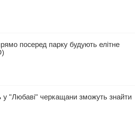
рямо посеред парку будують елітне
О)
ь у "Любаві" черкащани зможуть знайти