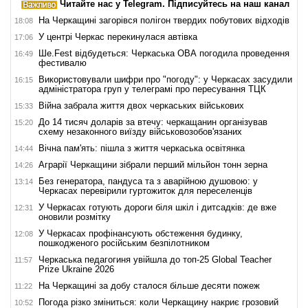
Читайте нас у Telegram. Підписуйтесь на наш канал
На Черкащині загорівся полігон твердих побутових відходів
18:08
У центрі Черкас перекинулася автівка
17:06
Ше.Fest відбудеться: Черкаська ОВА погодила проведення
16:49
фестивалю
Використовували шифри про "погоду": у Черкасах засудили
16:15
адміністратора груп у телеграмі про пересування ТЦК
Війна забрала життя двох черкаських військових
15:33
До 14 тисяч доларів за втечу: черкащанин організував
15:20
схему незаконного виїзду військовозобов'язаних
Вічна пам'ять: пішла з життя черкаська освітянка
14:44
Аграрії Черкащини зібрали перший мільйон тонн зерна
14:26
Без генератора, пандуса та з аварійною душовою: у
13:14
Черкасах перевірили гуртожиток для переселенців
У Черкасах готують дороги біля шкіл і дитсадків: де вже
12:31
оновили розмітку
У Черкасах профінансують обстеження будинку,
12:08
пошкодженого російським безпілотником
Черкаська педагогиня увійшла до топ-25 Global Teacher
11:57
Prize Ukraine 2026
На Черкащині за добу сталося більше десяти пожеж
11:22
Погода різко зміниться: коли Черкащину накриє грозовий
10:52