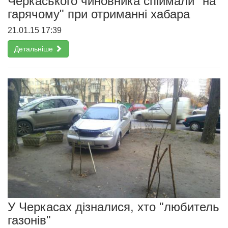
Черкаського чиновника спіймали "на
гарячому" при отриманні хабара
21.01.15 17:39
Детальніше
У Черкасах дізналися, хто "любитель
газонів"