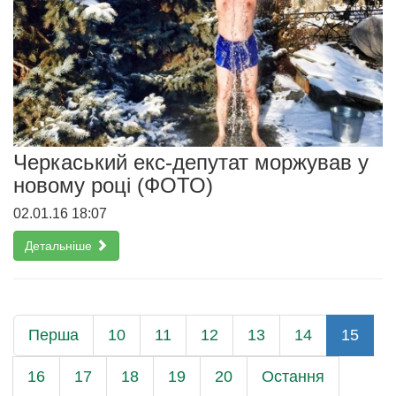
Черкаський екс-депутат моржував у
новому році (ФОТО)
02.01.16 18:07
Детальніше
Перша
10
11
12
13
14
15
16
17
18
19
20
Остання