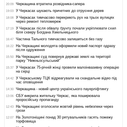
Черкащина втратила розвідника-сапера
20:09
У Черкасах шукають причетних до отруєння дерев
19:03
У Черкасах тимчасово перекриють рух на трьох вулицях
18:08
через ремонт тепломереж
У Черкасах після обвалу ґрунту почали укріплювати схил
17:19
біля скверу Богдана Хмельницького
Частина Тального тимчасово залишиться без газу
16:47
На Черкащині молодята оформили новий паспорт одразу
16:22
після одруження
На Черкащині суд повернув державі землі на території
15:50
парку "Нижньосульський"
У Черкасах 75-річній жінці провели малоінвазивну операцію
15:37
на серці
У Черкаському ТЦК відреагували на скандальне відео під
14:42
час оповіщення
Черкащина - новий центр українського пауерліфтингу
14:30
СБУ викрила жительку Черкас, яка поширювала
13:06
проросійську пропаганду
На Черкащині оголосили жовтий рівень небезпеки через
12:43
грози
На Золотоніщині понад 30 рятувальників гасять пожежу
12:07
торфовища