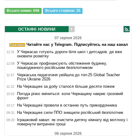
Всього новин: 696
Всього сторiнок: 35
ОСТАННІ НОВИНИ
07 серпня 2026
Читайте нас у Telegram. Підписуйтесь на наш канал
У Черкасах готують дороги біля шкіл і дитсадків: де вже
12:31
оновили розмітку
У Черкасах профінансують обстеження будинку,
12:08
пошкодженого російським безпілотником
Черкаська педагогиня увійшла до топ-25 Global Teacher
11:57
Prize Ukraine 2026
На Черкащині за добу сталося більше десяти пожеж
11:22
Погода різко зміниться: коли Черкащину накриє грозовий
10:52
фронт
На Черкащині провели в останню путь прикордонника
10:17
На Черкащині сили ППО знищили російський безпілотник
09:31
Іграшковий завал: як очистити дитячу кімнату від мотлоху і
09:20
повернути витрачені гроші
06 серпня 2026