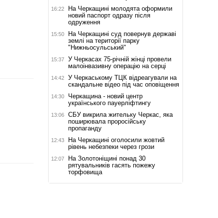
На Черкащині молодята оформили
16:22
новий паспорт одразу після
одруження
На Черкащині суд повернув державі
15:50
землі на території парку
"Нижньосульський"
У Черкасах 75-річній жінці провели
15:37
малоінвазивну операцію на серці
У Черкаському ТЦК відреагували на
14:42
скандальне відео під час оповіщення
Черкащина - новий центр
14:30
українського пауерліфтингу
СБУ викрила жительку Черкас, яка
13:06
поширювала проросійську
пропаганду
На Черкащині оголосили жовтий
12:43
рівень небезпеки через грози
На Золотоніщині понад 30
12:07
рятувальників гасять пожежу
торфовища