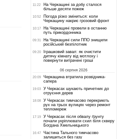
На Черкащині за добу сталося
11:22
більше десяти пожеж
Погода різко зміниться: коли
10:52
Черкащину накриє грозовий фронт
На Черкащині провели в останню
10:17
путь прикордонника
На Черкащині сили ППО знищили
09:31
російський безпілотник
Іграшковий завал: як очистити
09:20
дитячу кімнату від мотлоху і
повернути витрачені гроші
06 серпня 2026
Черкащина втратила розвідника-
20:09
сапера
У Черкасах шукають причетних до
19:03
отруєння дерев
У Черкасах тимчасово перекриють
18:08
рух на трьох вулицях через ремонт
тепломереж
У Черкасах після обвалу ґрунту
17:19
почали укріплювати схил біля скверу
Богдана Хмельницького
Частина Тального тимчасово
16:47
залишиться без газу