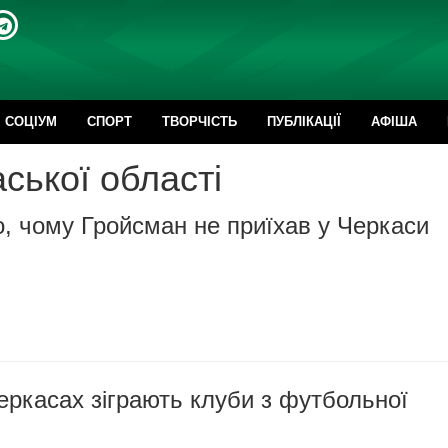
CОЦІУМ
СПОРТ
ТВОРЧІСТЬ
ПУБЛІКАЦІЇ
АФІША
ської області
, чому Гройсман не приїхав у Черкаси
еркасах зіграють клуби з футбольної