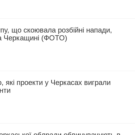
пу, що скоювала розбійні напади,
а Черкащині (ФОТО)
, які проекти у Черкасах виграли
анти
еркаської облради обвинувачують в