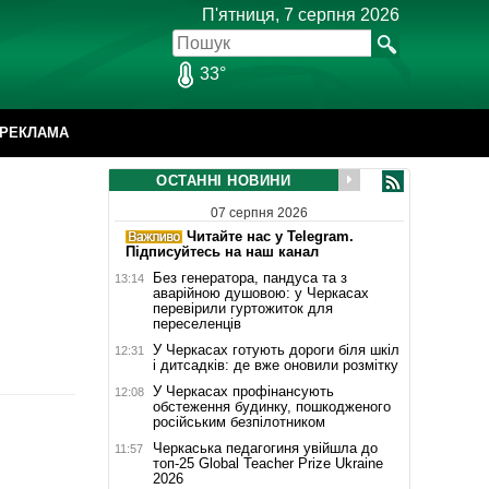
П'ятниця, 7 серпня 2026
33°
РЕКЛАМА
ОСТАННІ НОВИНИ
07 серпня 2026
Читайте нас у Telegram.
Підписуйтесь на наш канал
Без генератора, пандуса та з
13:14
аварійною душовою: у Черкасах
перевірили гуртожиток для
переселенців
У Черкасах готують дороги біля шкіл
12:31
і дитсадків: де вже оновили розмітку
У Черкасах профінансують
12:08
обстеження будинку, пошкодженого
російським безпілотником
Черкаська педагогиня увійшла до
11:57
топ-25 Global Teacher Prize Ukraine
2026