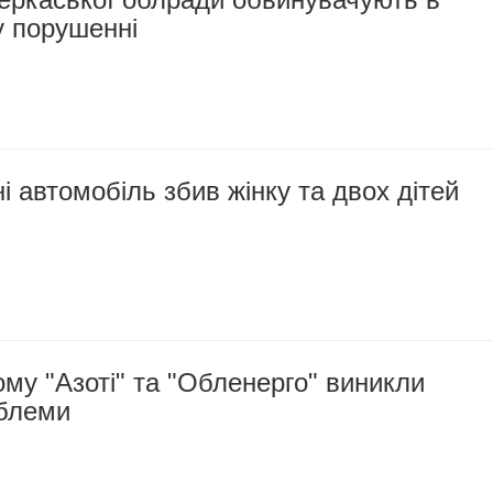
у порушенні
 автомобіль збив жінку та двох дітей
му "Азоті" та "Обленерго" виникли
облеми