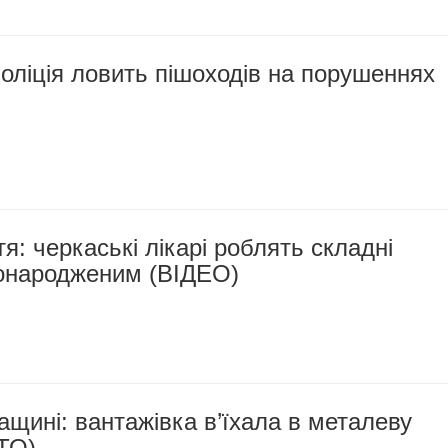
оліція ловить пішоходів на порушеннях
я: черкаські лікарі роблять складні
вонародженим (ВІДЕО)
щині: вантажівка в’їхала в металеву
ТО)