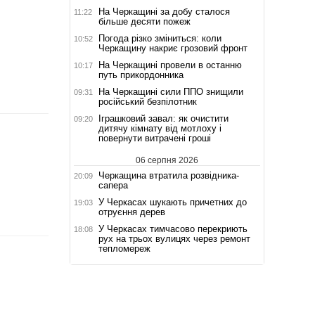
На Черкащині за добу сталося
11:22
більше десяти пожеж
Погода різко зміниться: коли
10:52
Черкащину накриє грозовий фронт
На Черкащині провели в останню
10:17
путь прикордонника
На Черкащині сили ППО знищили
09:31
російський безпілотник
Іграшковий завал: як очистити
09:20
дитячу кімнату від мотлоху і
повернути витрачені гроші
06 серпня 2026
Черкащина втратила розвідника-
20:09
сапера
У Черкасах шукають причетних до
19:03
отруєння дерев
У Черкасах тимчасово перекриють
18:08
рух на трьох вулицях через ремонт
тепломереж