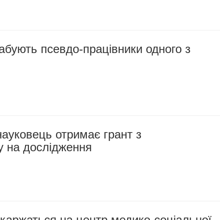
бують псевдо-працівники одного з
ауковець отримає грант з
 на дослідження
каржаться на центр медико-соціальної