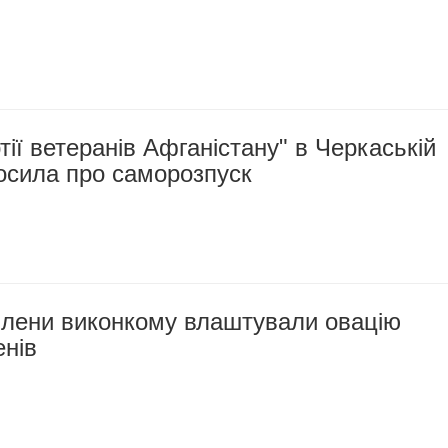
тії ветеранів Афганістану" в Черкаській
осила про саморозпуск
члени виконкому влаштували овацію
енів