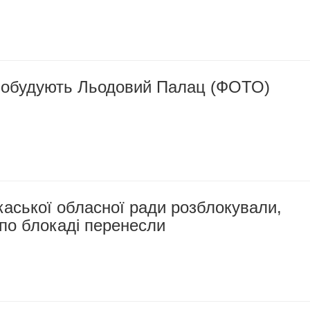
побудують Льодовий Палац (ФОТО)
аської обласної ради розблокували,
по блокаді перенесли