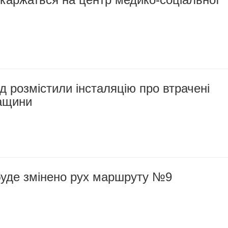
д розмістили інсталяцію про втрачені
ащини
буде змінено рух маршруту №9