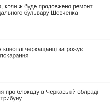
о, коли ж буде продовжено ремонт
дального бульвару Шевченка
я коноплі черкащанці загрожує
 покарання
я про блокаду в Черкаській облраді
 трибуну