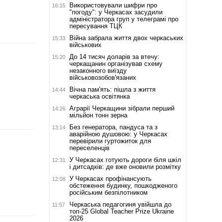
Використовували шифри про
16:15
"погоду": у Черкасах засудили
адміністратора груп у телеграмі про
пересування ТЦК
Війна забрала життя двох черкаських
15:33
військових
До 14 тисяч доларів за втечу:
15:20
черкащанин організував схему
незаконного виїзду
військовозобов'язаних
Вічна пам'ять: пішла з життя
14:44
черкаська освітянка
Аграрії Черкащини зібрали перший
14:26
мільйон тонн зерна
Без генератора, пандуса та з
13:14
аварійною душовою: у Черкасах
перевірили гуртожиток для
переселенців
У Черкасах готують дороги біля шкіл
12:31
і дитсадків: де вже оновили розмітку
У Черкасах профінансують
12:08
обстеження будинку, пошкодженого
російським безпілотником
Черкаська педагогиня увійшла до
11:57
топ-25 Global Teacher Prize Ukraine
2026