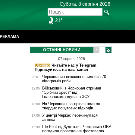
Субота, 8 серпня 2026
21°
РЕКЛАМА
ОСТАННІ НОВИНИ
07 серпня 2026
Читайте нас у Telegram.
Підписуйтесь на наш канал
Черкащанин незаконно виловив 70
20:01
кілограмів риби
Військовий із Чорнобая отримав
19:05
"Срібний хрест" від
Головнокомандувача ЗСУ
На Черкащині загорівся полігон
18:08
твердих побутових відходів
У центрі Черкас перекинулася
17:06
автівка
Ше.Fest відбудеться: Черкаська ОВА
16:49
погодила проведення фестивалю