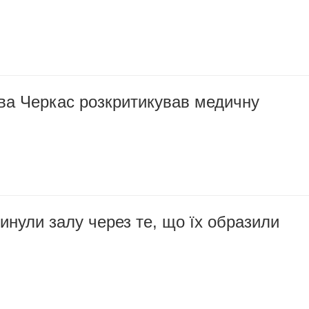
ова Черкас розкритикував медичну
инули залу через те, що їх образили