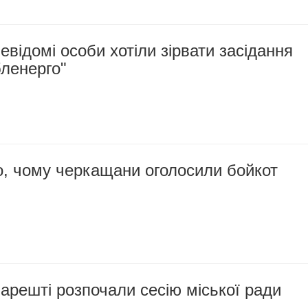
евідомі особи хотіли зірвати засідання
ленерго"
о, чому черкащани оголосили бойкот
арешті розпочали сесію міської ради