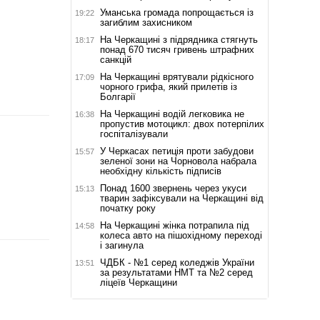
Уманська громада попрощається із
19:22
загиблим захисником
На Черкащині з підрядника стягнуть
18:17
понад 670 тисяч гривень штрафних
санкцій
На Черкащині врятували рідкісного
17:09
чорного грифа, який прилетів із
Болгарії
На Черкащині водій легковика не
16:38
пропустив мотоцикл: двох потерпілих
госпіталізували
У Черкасах петиція проти забудови
15:57
зеленої зони на Чорновола набрала
необхідну кількість підписів
Понад 1600 звернень через укуси
15:13
тварин зафіксували на Черкащині від
початку року
На Черкащині жінка потрапила під
14:58
колеса авто на пішохідному переході
і загинула
ЧДБК - №1 серед коледжів України
13:51
за результатами НМТ та №2 серед
ліцеїв Черкащини