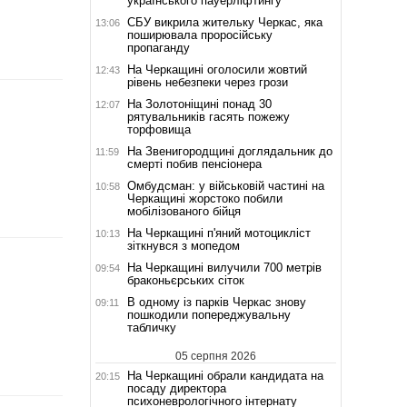
українського пауерліфтингу
СБУ викрила жительку Черкас, яка
13:06
поширювала проросійську
пропаганду
На Черкащині оголосили жовтий
12:43
рівень небезпеки через грози
На Золотоніщині понад 30
12:07
рятувальників гасять пожежу
торфовища
На Звенигородщині доглядальник до
11:59
смерті побив пенсіонера
Омбудсман: у військовій частині на
10:58
Черкащині жорстоко побили
мобілізованого бійця
На Черкащині п'яний мотоцикліст
10:13
зіткнувся з мопедом
На Черкащині вилучили 700 метрів
09:54
браконьєрських сіток
В одному із парків Черкас знову
09:11
пошкодили попереджувальну
табличку
05 серпня 2026
На Черкащині обрали кандидата на
20:15
посаду директора
психоневрологічного інтернату