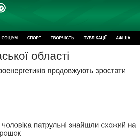
CОЦІУМ
СПОРТ
ТВОРЧІСТЬ
ПУБЛІКАЦІЇ
АФІША
ської області
роенергетиків продовжують зростати
о чоловіка патрульні знайшли схожий на
орошок