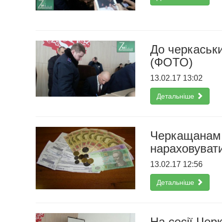
До черкаськи
(ФОТО)
13.02.17 13:02
Детальніше
Черкащанам р
нараховуват
13.02.17 12:56
Детальніше
На сесії Чер