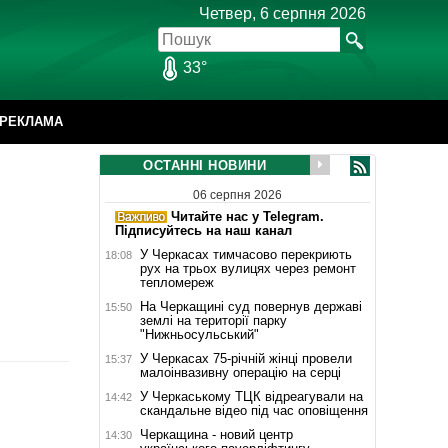
Четвер, 6 серпня 2026
33°
РЕКЛАМА
ОСТАННІ НОВИНИ
06 серпня 2026
Читайте нас у Telegram.
Підписуйтесь на наш канал
У Черкасах тимчасово перекриють
18:08
рух на трьох вулицях через ремонт
тепломереж
На Черкащині суд повернув державі
15:50
землі на території парку
"Нижньосульський"
У Черкасах 75-річній жінці провели
15:37
малоінвазивну операцію на серці
У Черкаському ТЦК відреагували на
14:42
скандальне відео під час оповіщення
Черкащина - новий центр
14:30