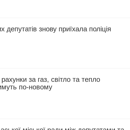
х депутатів знову приїхала поліція
ахунки за газ, світло та тепло
имуть по-новому
каської міської ради між депутатами та