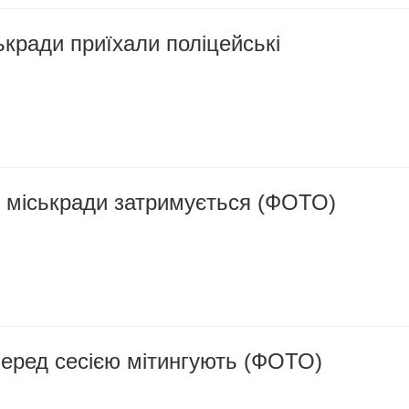
ькради приїхали поліцейські
ї міськради затримується (ФОТО)
перед сесією мітингують (ФОТО)