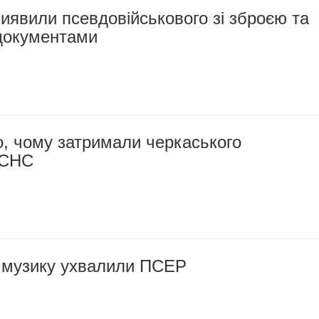
иявили псевдовійськового зі зброєю та
документами
, чому затримали черкаського
ДСНС
д музику ухвалили ПСЕР