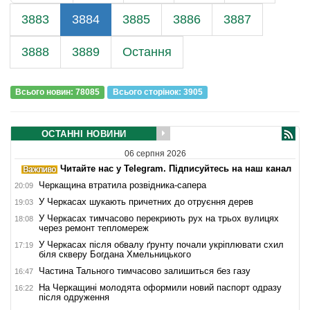
3883
3884
3885
3886
3887
3888
3889
Остання
Всього новин: 78085
Всього сторiнок: 3905
ОСТАННІ НОВИНИ
06 серпня 2026
Читайте нас у Telegram. Підписуйтесь на наш канал
Черкащина втратила розвідника-сапера
20:09
У Черкасах шукають причетних до отруєння дерев
19:03
У Черкасах тимчасово перекриють рух на трьох вулицях
18:08
через ремонт тепломереж
У Черкасах після обвалу ґрунту почали укріплювати схил
17:19
біля скверу Богдана Хмельницького
Частина Тального тимчасово залишиться без газу
16:47
На Черкащині молодята оформили новий паспорт одразу
16:22
після одруження