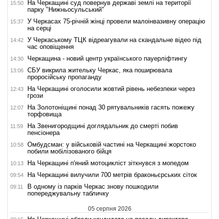
На Черкащині суд повернув державі землі на території
15:50
парку "Нижньосульський"
У Черкасах 75-річній жінці провели малоінвазивну операцію
15:37
на серці
У Черкаському ТЦК відреагували на скандальне відео під
14:42
час оповіщення
Черкащина - новий центр українського пауерліфтингу
14:30
СБУ викрила жительку Черкас, яка поширювала
13:06
проросійську пропаганду
На Черкащині оголосили жовтий рівень небезпеки через
12:43
грози
На Золотоніщині понад 30 рятувальників гасять пожежу
12:07
торфовища
На Звенигородщині доглядальник до смерті побив
11:59
пенсіонера
Омбудсман: у військовій частині на Черкащині жорстоко
10:58
побили мобілізованого бійця
На Черкащині п'яний мотоцикліст зіткнувся з мопедом
10:13
На Черкащині вилучили 700 метрів браконьєрських сіток
09:54
В одному із парків Черкас знову пошкодили
09:11
попереджувальну табличку
05 серпня 2026