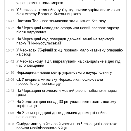
через ремонт тепломереж
У Черкасах після обвалу ґрунту почали укріплювати схил
17:19
біля скверу Богдана Хмельницького
Частина Тального тимчасово залишиться без газу
16:47
На Черкащині молодята оформили новий паспорт одразу
16:22
після одруження
На Черкащині суд повернув державі землі на території
15:50
парку "Нижньосульський"
У Черкасах 75-річній жінці провели малоінвазивну операцію
15:37
на серці
У Черкаському ТЦК відреагували на скандальне відео під
14:42
час оповіщення
Черкащина - новий центр українського пауерліфтингу
14:30
СБУ викрила жительку Черкас, яка поширювала
13:06
проросійську пропаганду
На Черкащині оголосили жовтий рівень небезпеки через
12:43
грози
На Золотоніщині понад 30 рятувальників гасять пожежу
12:07
торфовища
На Звенигородщині доглядальник до смерті побив
11:59
пенсіонера
Омбудсман: у військовій частині на Черкащині жорстоко
10:58
побили мобілізованого бійця