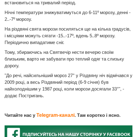
встановиться на тривалий період.
Нічні температури знижуватимуться до 6-11º морозу, денні -
2..-7º морозу.
На різдвяні свята морози посиляться ще на кілька градусів,
і місцями можуть сягати -15..-17º, вдень 5..8º морозу.
Періодично випадатиме сніг.
Тому, збираючись на Святвечір нести вечерю своїм
близьким, варто не забувати про теплий одяг та слизьку
дорогу.
"До речі, найсильніший мороз 27° у Різдвяну ніч відмічався у
2009 році, а весь Різдвяний період (6-9 січня) був
найхолоднішим у 1987 році, коли морози досягали 33°", -
додає Постригань.
Читайте нас у
Telegram-каналі
. Там коротко і ясно.