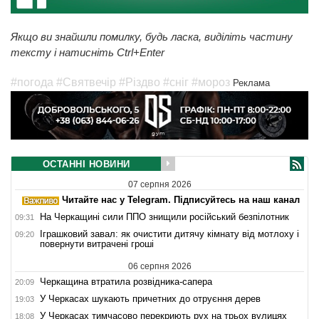
Якщо ви знайшли помилку, будь ласка, виділіть частину
тексту і натисніть Ctrl+Enter
#погода
#Святвечір
#Різдво
#сніг
#мороз
Реклама
ОСТАННІ НОВИНИ
07 серпня 2026
Читайте нас у Telegram. Підписуйтесь на наш канал
На Черкащині сили ППО знищили російський безпілотник
09:31
Іграшковий завал: як очистити дитячу кімнату від мотлоху і
09:20
повернути витрачені гроші
06 серпня 2026
Черкащина втратила розвідника-сапера
20:09
У Черкасах шукають причетних до отруєння дерев
19:03
У Черкасах тимчасово перекриють рух на трьох вулицях
18:08