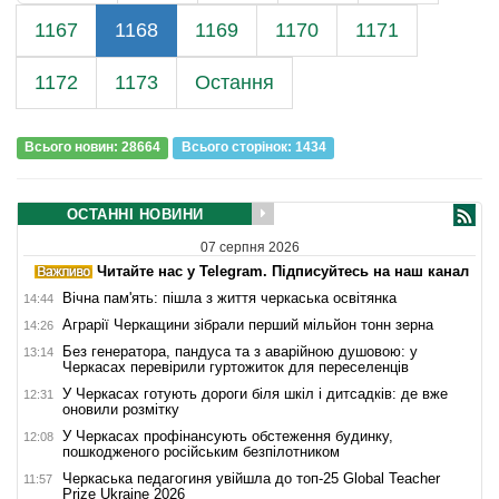
1167
1168
1169
1170
1171
1172
1173
Остання
Всього новин: 28664
Всього сторiнок: 1434
ОСТАННІ НОВИНИ
07 серпня 2026
Читайте нас у Telegram. Підписуйтесь на наш канал
Вічна пам'ять: пішла з життя черкаська освітянка
14:44
Аграрії Черкащини зібрали перший мільйон тонн зерна
14:26
Без генератора, пандуса та з аварійною душовою: у
13:14
Черкасах перевірили гуртожиток для переселенців
У Черкасах готують дороги біля шкіл і дитсадків: де вже
12:31
оновили розмітку
У Черкасах профінансують обстеження будинку,
12:08
пошкодженого російським безпілотником
Черкаська педагогиня увійшла до топ-25 Global Teacher
11:57
Prize Ukraine 2026