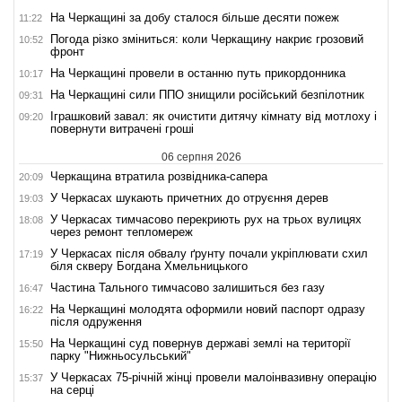
На Черкащині за добу сталося більше десяти пожеж
11:22
Погода різко зміниться: коли Черкащину накриє грозовий
10:52
фронт
На Черкащині провели в останню путь прикордонника
10:17
На Черкащині сили ППО знищили російський безпілотник
09:31
Іграшковий завал: як очистити дитячу кімнату від мотлоху і
09:20
повернути витрачені гроші
06 серпня 2026
Черкащина втратила розвідника-сапера
20:09
У Черкасах шукають причетних до отруєння дерев
19:03
У Черкасах тимчасово перекриють рух на трьох вулицях
18:08
через ремонт тепломереж
У Черкасах після обвалу ґрунту почали укріплювати схил
17:19
біля скверу Богдана Хмельницького
Частина Тального тимчасово залишиться без газу
16:47
На Черкащині молодята оформили новий паспорт одразу
16:22
після одруження
На Черкащині суд повернув державі землі на території
15:50
парку "Нижньосульський"
У Черкасах 75-річній жінці провели малоінвазивну операцію
15:37
на серці