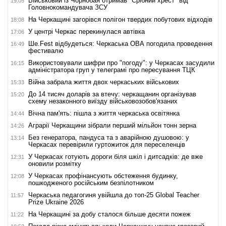
Військовий із Чорнобая отримав "Срібний хрест" від
19:05
Головнокомандувача ЗСУ
На Черкащині загорівся полігон твердих побутових відходів
18:08
У центрі Черкас перекинулася автівка
17:06
Ше.Fest відбудеться: Черкаська ОВА погодила проведення
16:49
фестивалю
Використовували шифри про "погоду": у Черкасах засудили
16:15
адміністратора груп у телеграмі про пересування ТЦК
Війна забрала життя двох черкаських військових
15:33
До 14 тисяч доларів за втечу: черкащанин організував
15:20
схему незаконного виїзду військовозобов'язаних
Вічна пам'ять: пішла з життя черкаська освітянка
14:44
Аграрії Черкащини зібрали перший мільйон тонн зерна
14:26
Без генератора, пандуса та з аварійною душовою: у
13:14
Черкасах перевірили гуртожиток для переселенців
У Черкасах готують дороги біля шкіл і дитсадків: де вже
12:31
оновили розмітку
У Черкасах профінансують обстеження будинку,
12:08
пошкодженого російським безпілотником
Черкаська педагогиня увійшла до топ-25 Global Teacher
11:57
Prize Ukraine 2026
На Черкащині за добу сталося більше десяти пожеж
11:22