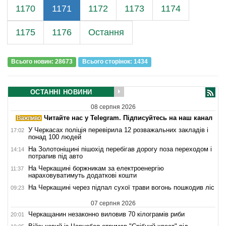
1170
1171
1172
1173
1174
1175
1176
Остання
Всього новин: 28673
Всього сторiнок: 1434
ОСТАННІ НОВИНИ
08 серпня 2026
Читайте нас у Telegram. Підписуйтесь на наш канал
У Черкасах поліція перевірила 12 розважальних закладів і
17:02
понад 100 людей
На Золотоніщині пішохід перебігав дорогу поза переходом і
14:14
потрапив під авто
На Черкащині боржникам за електроенергію
11:37
нараховуватимуть додаткові кошти
На Черкащині через підпал сухої трави вогонь пошкодив ліс
09:23
07 серпня 2026
Черкащанин незаконно виловив 70 кілограмів риби
20:01