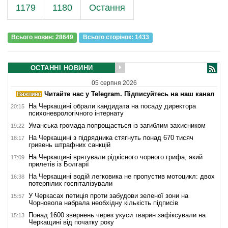
1179
1180
Остання
Всього новин: 28649
Всього сторiнок: 1433
ОСТАННІ НОВИНИ
05 серпня 2026
Читайте нас у Telegram. Підписуйтесь на наш канал
На Черкащині обрали кандидата на посаду директора
20:15
психоневрологічного інтернату
Уманська громада попрощається із загиблим захисником
19:22
На Черкащині з підрядника стягнуть понад 670 тисяч
18:17
гривень штрафних санкцій
На Черкащині врятували рідкісного чорного грифа, який
17:09
прилетів із Болгарії
На Черкащині водій легковика не пропустив мотоцикл: двох
16:38
потерпілих госпіталізували
У Черкасах петиція проти забудови зеленої зони на
15:57
Чорновола набрала необхідну кількість підписів
Понад 1600 звернень через укуси тварин зафіксували на
15:13
Черкащині від початку року