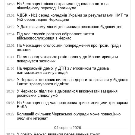
На Черкащині жінка потрапила під колеса авто на
14:58
пішохідному переході і загинула
ЧДБК - №1 серед коледжів України за результатами НМТ та
13:51
№2 серед ліцеїв Черкащини
У Дахнівському лісництві виявили незаконне будівництво
13:12
Під час служби раптово обірвалося життя
12:54
військовослужбовця з Черкас
На Черкащині оголосили попередження про грози, град і
12:01
шквали
Після понад чотирьох років полону до Монастирищини
11:41
повернувся захисник
На черкаській дамбі у ДТП з легковиком та двома
11:30
вантажівками загинув водій
У Черкасах легковик вилетів із дороги та врізався у будівлю
10:42
і авто: травмувався підліток
У Черкасах підлітки відмовилися виконувати завдання
10:37
російських спецслужб
На Черкащині під час повітряних тривог знищили три ворожі
09:33
БпЛА
Колишній очільник Черкаської облради може повноцінно
09:27
очолити інтернат
04 серпня 2026
У повітрі Черкас виявили перевищення трьох
20:29