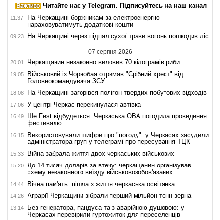
Читайте нас у Telegram. Підписуйтесь на наш канал
На Черкащині боржникам за електроенергію
11:37
нараховуватимуть додаткові кошти
На Черкащині через підпал сухої трави вогонь пошкодив ліс
09:23
07 серпня 2026
Черкащанин незаконно виловив 70 кілограмів риби
20:01
Військовий із Чорнобая отримав "Срібний хрест" від
19:05
Головнокомандувача ЗСУ
На Черкащині загорівся полігон твердих побутових відходів
18:08
У центрі Черкас перекинулася автівка
17:06
Ше.Fest відбудеться: Черкаська ОВА погодила проведення
16:49
фестивалю
Використовували шифри про "погоду": у Черкасах засудили
16:15
адміністратора груп у телеграмі про пересування ТЦК
Війна забрала життя двох черкаських військових
15:33
До 14 тисяч доларів за втечу: черкащанин організував
15:20
схему незаконного виїзду військовозобов'язаних
Вічна пам'ять: пішла з життя черкаська освітянка
14:44
Аграрії Черкащини зібрали перший мільйон тонн зерна
14:26
Без генератора, пандуса та з аварійною душовою: у
13:14
Черкасах перевірили гуртожиток для переселенців