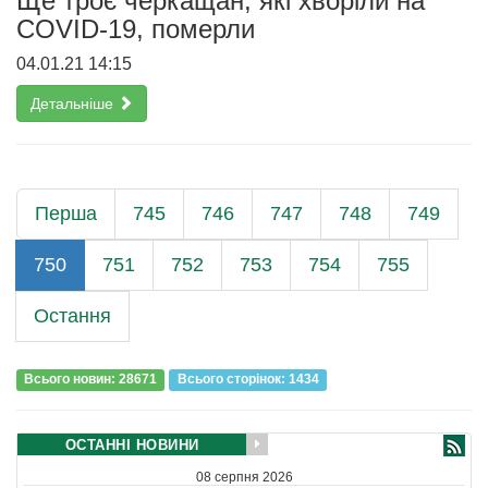
Ще троє черкащан, які хворіли на
COVID-19, померли
04.01.21 14:15
Детальніше
Перша
745
746
747
748
749
750
751
752
753
754
755
Остання
Всього новин: 28671
Всього сторiнок: 1434
ОСТАННІ НОВИНИ
08 серпня 2026