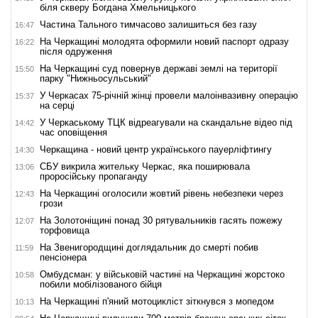
біля скверу Богдана Хмельницького
Частина Тального тимчасово залишиться без газу
16:47
На Черкащині молодята оформили новий паспорт одразу
16:22
після одруження
На Черкащині суд повернув державі землі на території
15:50
парку "Нижньосульський"
У Черкасах 75-річній жінці провели малоінвазивну операцію
15:37
на серці
У Черкаському ТЦК відреагували на скандальне відео під
14:42
час оповіщення
Черкащина - новий центр українського пауерліфтингу
14:30
СБУ викрила жительку Черкас, яка поширювала
13:06
проросійську пропаганду
На Черкащині оголосили жовтий рівень небезпеки через
12:43
грози
На Золотоніщині понад 30 рятувальників гасять пожежу
12:07
торфовища
На Звенигородщині доглядальник до смерті побив
11:59
пенсіонера
Омбудсман: у військовій частині на Черкащині жорстоко
10:58
побили мобілізованого бійця
На Черкащині п'яний мотоцикліст зіткнувся з мопедом
10:13