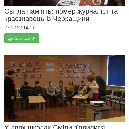
Світла пам'ять: помер журналіст та
краєзнавець із Черкащини
27.12.20 14:17
Детальніше
У двох школах Сміли з'явилися