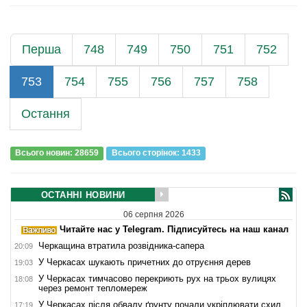
Перша
748
749
750
751
752
753
754
755
756
757
758
Остання
Всього новин: 28659
Всього сторiнок: 1433
ОСТАННІ НОВИНИ
06 серпня 2026
Читайте нас у Telegram. Підписуйтесь на наш канал
Черкащина втратила розвідника-сапера
20:09
У Черкасах шукають причетних до отруєння дерев
19:03
У Черкасах тимчасово перекриють рух на трьох вулицях
18:08
через ремонт тепломереж
У Черкасах після обвалу ґрунту почали укріплювати схил
17:19