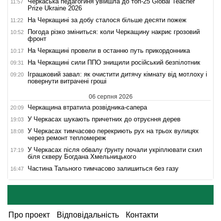
Черкаська педагогиня увійшла до топ-25 Global Teacher
11:57
Prize Ukraine 2026
На Черкащині за добу сталося більше десяти пожеж
11:22
Погода різко зміниться: коли Черкащину накриє грозовий
10:52
фронт
На Черкащині провели в останню путь прикордонника
10:17
На Черкащині сили ППО знищили російський безпілотник
09:31
Іграшковий завал: як очистити дитячу кімнату від мотлоху і
09:20
повернути витрачені гроші
06 серпня 2026
Черкащина втратила розвідника-сапера
20:09
У Черкасах шукають причетних до отруєння дерев
19:03
У Черкасах тимчасово перекриють рух на трьох вулицях
18:08
через ремонт тепломереж
У Черкасах після обвалу ґрунту почали укріплювати схил
17:19
біля скверу Богдана Хмельницького
Частина Тального тимчасово залишиться без газу
16:47
Про проект
Відповідальність
Контакти