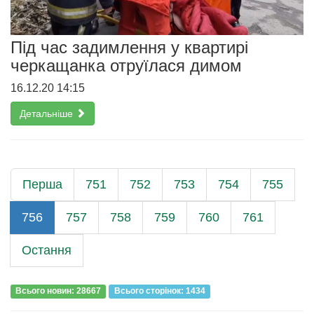
Під час задимлення у квартирі
черкащанка отруїлася димом
16.12.20 14:15
Детальніше
Перша
751
752
753
754
755
756
757
758
759
760
761
Остання
Всього новин: 28667
Всього сторiнок: 1434