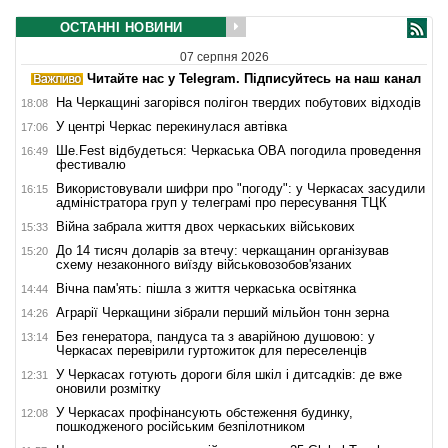
ОСТАННІ НОВИНИ
07 серпня 2026
Читайте нас у Telegram. Підписуйтесь на наш канал
На Черкащині загорівся полігон твердих побутових відходів
18:08
У центрі Черкас перекинулася автівка
17:06
Ше.Fest відбудеться: Черкаська ОВА погодила проведення
16:49
фестивалю
Використовували шифри про "погоду": у Черкасах засудили
16:15
адміністратора груп у телеграмі про пересування ТЦК
Війна забрала життя двох черкаських військових
15:33
До 14 тисяч доларів за втечу: черкащанин організував
15:20
схему незаконного виїзду військовозобов'язаних
Вічна пам'ять: пішла з життя черкаська освітянка
14:44
Аграрії Черкащини зібрали перший мільйон тонн зерна
14:26
Без генератора, пандуса та з аварійною душовою: у
13:14
Черкасах перевірили гуртожиток для переселенців
У Черкасах готують дороги біля шкіл і дитсадків: де вже
12:31
оновили розмітку
У Черкасах профінансують обстеження будинку,
12:08
пошкодженого російським безпілотником