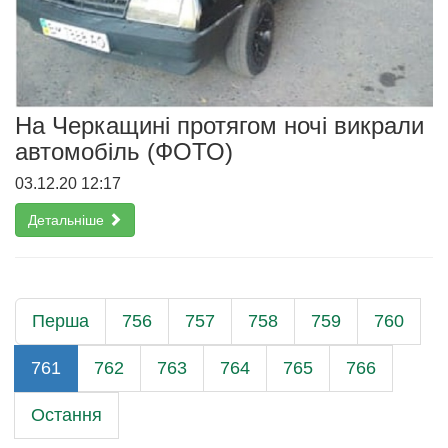
На Черкащині протягом ночі викрали
автомобіль (ФОТО)
03.12.20 12:17
Детальніше
Перша
756
757
758
759
760
761
762
763
764
765
766
Остання