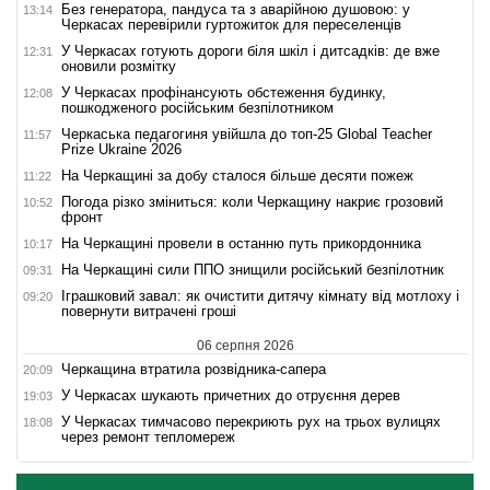
Без генератора, пандуса та з аварійною душовою: у
13:14
Черкасах перевірили гуртожиток для переселенців
У Черкасах готують дороги біля шкіл і дитсадків: де вже
12:31
оновили розмітку
У Черкасах профінансують обстеження будинку,
12:08
пошкодженого російським безпілотником
Черкаська педагогиня увійшла до топ-25 Global Teacher
11:57
Prize Ukraine 2026
На Черкащині за добу сталося більше десяти пожеж
11:22
Погода різко зміниться: коли Черкащину накриє грозовий
10:52
фронт
На Черкащині провели в останню путь прикордонника
10:17
На Черкащині сили ППО знищили російський безпілотник
09:31
Іграшковий завал: як очистити дитячу кімнату від мотлоху і
09:20
повернути витрачені гроші
06 серпня 2026
Черкащина втратила розвідника-сапера
20:09
У Черкасах шукають причетних до отруєння дерев
19:03
У Черкасах тимчасово перекриють рух на трьох вулицях
18:08
через ремонт тепломереж