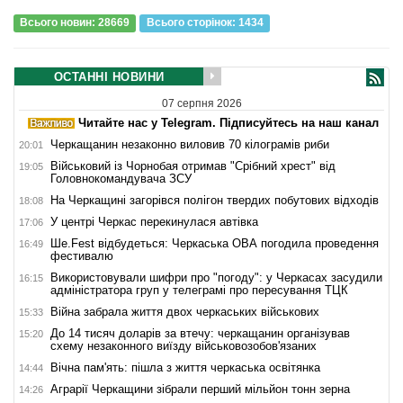
Всього новин: 28669
Всього сторiнок: 1434
ОСТАННІ НОВИНИ
07 серпня 2026
Читайте нас у Telegram. Підписуйтесь на наш канал
Черкащанин незаконно виловив 70 кілограмів риби
20:01
Військовий із Чорнобая отримав "Срібний хрест" від
19:05
Головнокомандувача ЗСУ
На Черкащині загорівся полігон твердих побутових відходів
18:08
У центрі Черкас перекинулася автівка
17:06
Ше.Fest відбудеться: Черкаська ОВА погодила проведення
16:49
фестивалю
Використовували шифри про "погоду": у Черкасах засудили
16:15
адміністратора груп у телеграмі про пересування ТЦК
Війна забрала життя двох черкаських військових
15:33
До 14 тисяч доларів за втечу: черкащанин організував
15:20
схему незаконного виїзду військовозобов'язаних
Вічна пам'ять: пішла з життя черкаська освітянка
14:44
Аграрії Черкащини зібрали перший мільйон тонн зерна
14:26