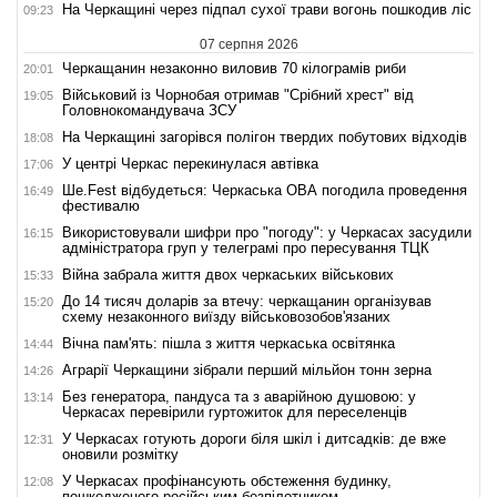
На Черкащині через підпал сухої трави вогонь пошкодив ліс
09:23
07 серпня 2026
Черкащанин незаконно виловив 70 кілограмів риби
20:01
Військовий із Чорнобая отримав "Срібний хрест" від
19:05
Головнокомандувача ЗСУ
На Черкащині загорівся полігон твердих побутових відходів
18:08
У центрі Черкас перекинулася автівка
17:06
Ше.Fest відбудеться: Черкаська ОВА погодила проведення
16:49
фестивалю
Використовували шифри про "погоду": у Черкасах засудили
16:15
адміністратора груп у телеграмі про пересування ТЦК
Війна забрала життя двох черкаських військових
15:33
До 14 тисяч доларів за втечу: черкащанин організував
15:20
схему незаконного виїзду військовозобов'язаних
Вічна пам'ять: пішла з життя черкаська освітянка
14:44
Аграрії Черкащини зібрали перший мільйон тонн зерна
14:26
Без генератора, пандуса та з аварійною душовою: у
13:14
Черкасах перевірили гуртожиток для переселенців
У Черкасах готують дороги біля шкіл і дитсадків: де вже
12:31
оновили розмітку
У Черкасах профінансують обстеження будинку,
12:08
пошкодженого російським безпілотником