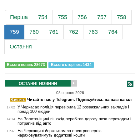
Перша
754
755
756
757
758
759
760
761
762
763
764
Остання
Всього новин: 28673
Всього сторiнок: 1434
ОСТАННІ НОВИНИ
08 серпня 2026
Читайте нас у Telegram. Підписуйтесь на наш канал
У Черкасах поліція перевірила 12 розважальних закладів і
17:02
понад 100 людей
На Золотоніщині пішохід перебігав дорогу поза переходом і
14:14
потрапив під авто
На Черкащині боржникам за електроенергію
11:37
нараховуватимуть додаткові кошти