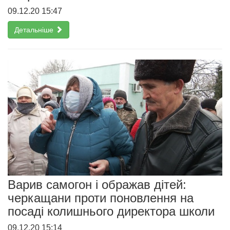
09.12.20 15:47
Детальніше
Варив самогон і ображав дітей:
черкащани проти поновлення на
посаді колишнього директора школи
09.12.20 15:14