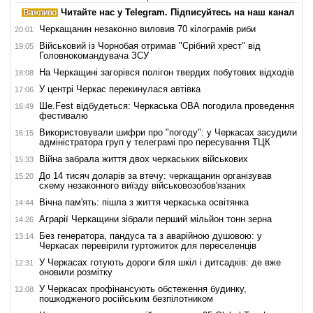
Читайте нас у Telegram. Підписуйтесь на наш канал
Черкащанин незаконно виловив 70 кілограмів риби
20:01
Військовий із Чорнобая отримав "Срібний хрест" від
19:05
Головнокомандувача ЗСУ
На Черкащині загорівся полігон твердих побутових відходів
18:08
У центрі Черкас перекинулася автівка
17:06
Ше.Fest відбудеться: Черкаська ОВА погодила проведення
16:49
фестивалю
Використовували шифри про "погоду": у Черкасах засудили
16:15
адміністратора груп у телеграмі про пересування ТЦК
Війна забрала життя двох черкаських військових
15:33
До 14 тисяч доларів за втечу: черкащанин організував
15:20
схему незаконного виїзду військовозобов'язаних
Вічна пам'ять: пішла з життя черкаська освітянка
14:44
Аграрії Черкащини зібрали перший мільйон тонн зерна
14:26
Без генератора, пандуса та з аварійною душовою: у
13:14
Черкасах перевірили гуртожиток для переселенців
У Черкасах готують дороги біля шкіл і дитсадків: де вже
12:31
оновили розмітку
У Черкасах профінансують обстеження будинку,
12:08
пошкодженого російським безпілотником