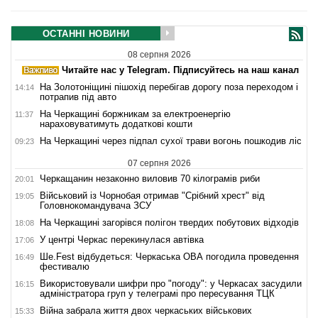
ОСТАННІ НОВИНИ
08 серпня 2026
Читайте нас у Telegram. Підписуйтесь на наш канал
На Золотоніщині пішохід перебігав дорогу поза переходом і
14:14
потрапив під авто
На Черкащині боржникам за електроенергію
11:37
нараховуватимуть додаткові кошти
На Черкащині через підпал сухої трави вогонь пошкодив ліс
09:23
07 серпня 2026
Черкащанин незаконно виловив 70 кілограмів риби
20:01
Військовий із Чорнобая отримав "Срібний хрест" від
19:05
Головнокомандувача ЗСУ
На Черкащині загорівся полігон твердих побутових відходів
18:08
У центрі Черкас перекинулася автівка
17:06
Ше.Fest відбудеться: Черкаська ОВА погодила проведення
16:49
фестивалю
Використовували шифри про "погоду": у Черкасах засудили
16:15
адміністратора груп у телеграмі про пересування ТЦК
Війна забрала життя двох черкаських військових
15:33