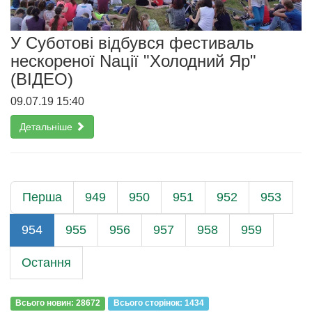
У Суботові відбувся фестиваль
нескореної Nації "Холодний Яр"
(ВІДЕО)
09.07.19 15:40
Детальніше
Перша
949
950
951
952
953
954
955
956
957
958
959
Остання
Всього новин: 28672
Всього сторiнок: 1434