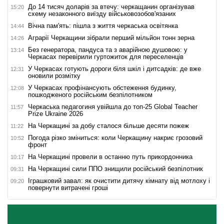
До 14 тисяч доларів за втечу: черкащанин організував
15:20
схему незаконного виїзду військовозобов'язаних
Вічна пам'ять: пішла з життя черкаська освітянка
14:44
Аграрії Черкащини зібрали перший мільйон тонн зерна
14:26
Без генератора, пандуса та з аварійною душовою: у
13:14
Черкасах перевірили гуртожиток для переселенців
У Черкасах готують дороги біля шкіл і дитсадків: де вже
12:31
оновили розмітку
У Черкасах профінансують обстеження будинку,
12:08
пошкодженого російським безпілотником
Черкаська педагогиня увійшла до топ-25 Global Teacher
11:57
Prize Ukraine 2026
На Черкащині за добу сталося більше десяти пожеж
11:22
Погода різко зміниться: коли Черкащину накриє грозовий
10:52
фронт
На Черкащині провели в останню путь прикордонника
10:17
На Черкащині сили ППО знищили російський безпілотник
09:31
Іграшковий завал: як очистити дитячу кімнату від мотлоху і
09:20
повернути витрачені гроші