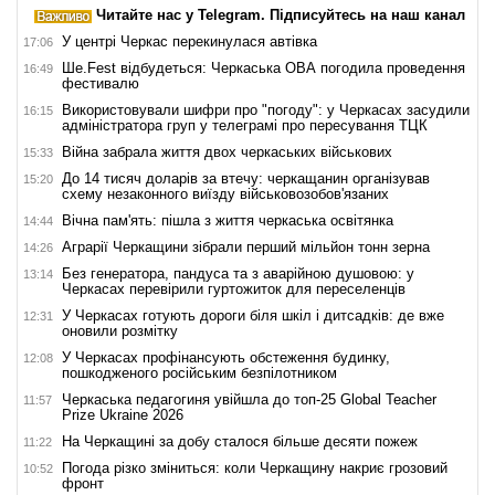
Читайте нас у Telegram. Підписуйтесь на наш канал
У центрі Черкас перекинулася автівка
17:06
Ше.Fest відбудеться: Черкаська ОВА погодила проведення
16:49
фестивалю
Використовували шифри про "погоду": у Черкасах засудили
16:15
адміністратора груп у телеграмі про пересування ТЦК
Війна забрала життя двох черкаських військових
15:33
До 14 тисяч доларів за втечу: черкащанин організував
15:20
схему незаконного виїзду військовозобов'язаних
Вічна пам'ять: пішла з життя черкаська освітянка
14:44
Аграрії Черкащини зібрали перший мільйон тонн зерна
14:26
Без генератора, пандуса та з аварійною душовою: у
13:14
Черкасах перевірили гуртожиток для переселенців
У Черкасах готують дороги біля шкіл і дитсадків: де вже
12:31
оновили розмітку
У Черкасах профінансують обстеження будинку,
12:08
пошкодженого російським безпілотником
Черкаська педагогиня увійшла до топ-25 Global Teacher
11:57
Prize Ukraine 2026
На Черкащині за добу сталося більше десяти пожеж
11:22
Погода різко зміниться: коли Черкащину накриє грозовий
10:52
фронт