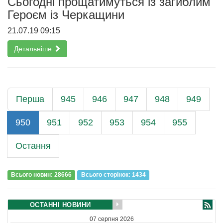
Сьогодні прощатимуться із загиблим
Героєм із Черкащини
21.07.19 09:15
Детальніше
Перша
945
946
947
948
949
950
951
952
953
954
955
Остання
Всього новин: 28666
Всього сторiнок: 1434
ОСТАННІ НОВИНИ
07 серпня 2026