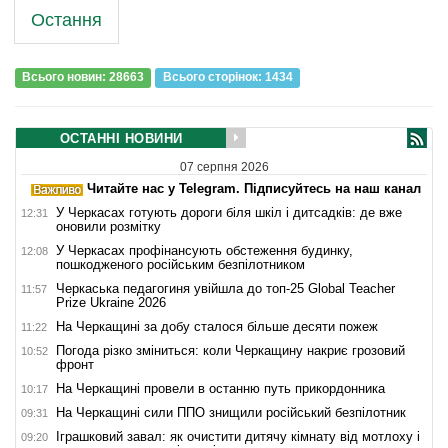
Остання
Всього новин: 28663
Всього сторiнок: 1434
ОСТАННІ НОВИНИ
07 серпня 2026
Читайте нас у Telegram. Підписуйтесь на наш канал
У Черкасах готують дороги біля шкіл і дитсадків: де вже
12:31
оновили розмітку
У Черкасах профінансують обстеження будинку,
12:08
пошкодженого російським безпілотником
Черкаська педагогиня увійшла до топ-25 Global Teacher
11:57
Prize Ukraine 2026
На Черкащині за добу сталося більше десяти пожеж
11:22
Погода різко зміниться: коли Черкащину накриє грозовий
10:52
фронт
На Черкащині провели в останню путь прикордонника
10:17
На Черкащині сили ППО знищили російський безпілотник
09:31
Іграшковий завал: як очистити дитячу кімнату від мотлоху і
09:20