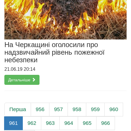
На Черкащині оголосили про
надзвичайний рівень пожежної
небезпеки
21.06.19 20:14
Детальніше
Перша
956
957
958
959
960
961
962
963
964
965
966