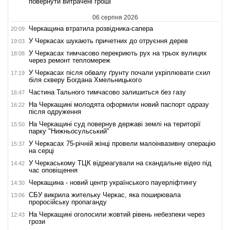
повернути витрачені гроші
06 серпня 2026
Черкащина втратила розвідника-сапера
20:09
У Черкасах шукають причетних до отруєння дерев
19:03
У Черкасах тимчасово перекриють рух на трьох вулицях
18:08
через ремонт тепломереж
У Черкасах після обвалу ґрунту почали укріплювати схил
17:19
біля скверу Богдана Хмельницького
Частина Тального тимчасово залишиться без газу
16:47
На Черкащині молодята оформили новий паспорт одразу
16:22
після одруження
На Черкащині суд повернув державі землі на території
15:50
парку "Нижньосульський"
У Черкасах 75-річній жінці провели малоінвазивну операцію
15:37
на серці
У Черкаському ТЦК відреагували на скандальне відео під
14:42
час оповіщення
Черкащина - новий центр українського пауерліфтингу
14:30
СБУ викрила жительку Черкас, яка поширювала
13:06
проросійську пропаганду
На Черкащині оголосили жовтий рівень небезпеки через
12:43
грози