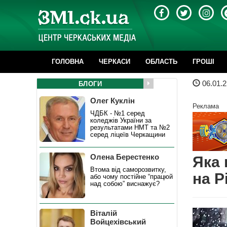
ГОЛОВНА
ЧЕРКАСИ
ОБЛАСТЬ
ГРОШІ
06.01.2
БЛОГИ
Олег Куклін
Реклама
ЧДБК - №1 серед
коледжів України за
результатами НМТ та №2
серед ліцеїв Черкащини
Олена Берестенко
Яка 
Втома від саморозвитку,
на Р
або чому постійне “працюй
над собою” виснажує?
Віталій
Войцехівський