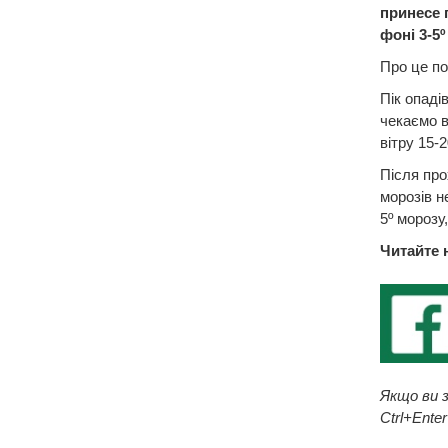
принесе п
фоні 3-5º
Про це по
Пік опаді
чекаємо в
вітру 15-2
Після про
морозів н
5º морозу
Читайте 
Якщо ви з
Ctrl+Enter