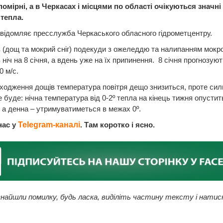
омірні, а в Черкасах і місцями по області очікуються значні
 тепла.
відомляє пресслужба Черкаського обласного гідрометцентру.
в (дощ та мокрий сніг) подекуди з ожеледдю та налипанням мокро
 ніч на 8 січня, а вдень уже на їх припинення. 8 січня прогнозую
0 м/с.
ходження дощів температура повітря дещо знизиться, проте сил
е буде: нічна температура від 0-2º тепла на кінець тижня опустит
, а денна – утримуватиметься в межах 0º.
нас у
Telegram-каналі
. Там коротко і ясно.
найшли помилку, будь ласка, виділіть частину тексту і натис