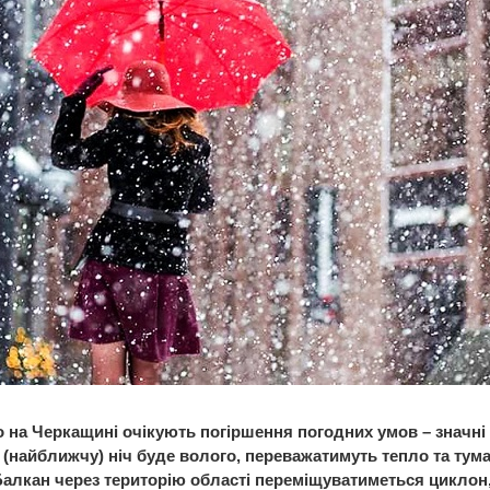
о на Черкащині очікують погіршення погодних умов – значні 
 (найближчу) ніч буде волого, переважатимуть тепло та тума
Балкан через територію області переміщуватиметься циклон