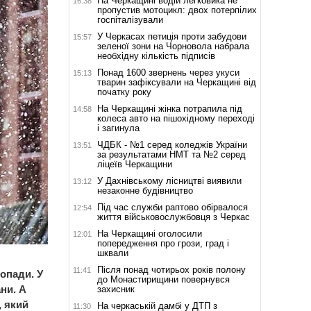
На Черкащині водій легковика не
16:38
пропустив мотоцикл: двох потерпілих
госпіталізували
У Черкасах петиція проти забудови
15:57
зеленої зони на Чорновола набрала
необхідну кількість підписів
Понад 1600 звернень через укуси
15:13
тварин зафіксували на Черкащині від
початку року
На Черкащині жінка потрапила під
14:58
колеса авто на пішохідному переході
і загинула
ЧДБК - №1 серед коледжів України
13:51
за результатами НМТ та №2 серед
ліцеїв Черкащини
У Дахнівському лісництві виявили
13:12
незаконне будівництво
Під час служби раптово обірвалося
12:54
життя військовослужбовця з Черкас
На Черкащині оголосили
12:01
попередження про грози, град і
шквали
Після понад чотирьох років полону
11:41
опади. У
до Монастирищини повернувся
ни. А
захисник
, який
На черкаській дамбі у ДТП з
11:30