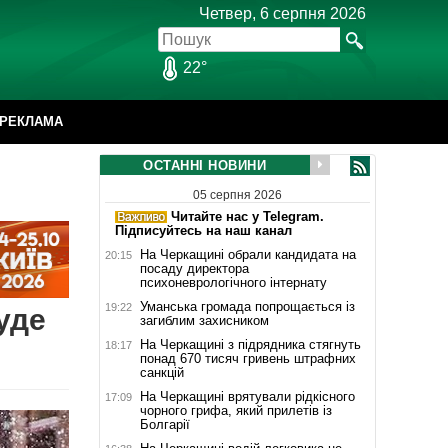
Четвер, 6 серпня 2026
22°
РЕКЛАМА
ОСТАННІ НОВИНИ
05 серпня 2026
Читайте нас у Telegram.
Підписуйтесь на наш канал
На Черкащині обрали кандидата на
20:15
посаду директора
психоневрологічного інтернату
Уманська громада попрощається із
19:22
уде
загиблим захисником
На Черкащині з підрядника стягнуть
18:17
понад 670 тисяч гривень штрафних
санкцій
На Черкащині врятували рідкісного
17:09
чорного грифа, який прилетів із
Болгарії