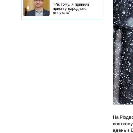
"Рік тому, я прийняв
присягу народного
депутата"
На Різдв
святкову
вдень з 