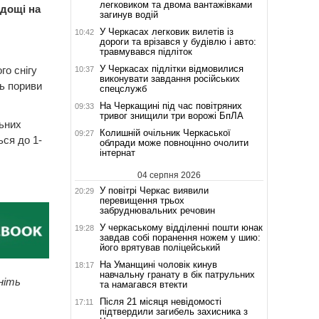
легковиком та двома вантажівками
 дощі на
загинув водій
У Черкасах легковик вилетів із
10:42
дороги та врізався у будівлю і авто:
травмувався підліток
У Черкасах підлітки відмовилися
го снігу
10:37
виконувати завдання російських
ть пориви
спецслужб
На Черкащині під час повітряних
09:33
тривог знищили три ворожі БпЛА
ьних
Колишній очільник Черкаської
09:27
ься до 1-
облради може повноцінно очолити
інтернат
04 серпня 2026
У повітрі Черкас виявили
20:29
перевищення трьох
забруднювальних речовин
У черкаському відділенні пошти юнак
19:28
завдав собі поранення ножем у шию:
його врятував поліцейський
На Уманщині чоловік кинув
18:17
навчальну гранату в бік патрульних
ніть
та намагався втекти
Після 21 місяця невідомості
17:11
підтвердили загибель захисника з