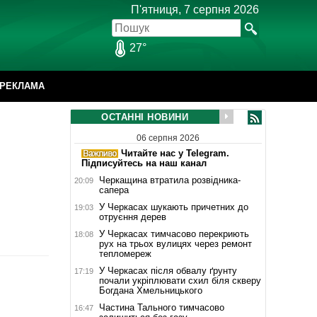
П'ятниця, 7 серпня 2026
27°
РЕКЛАМА
ОСТАННІ НОВИНИ
06 серпня 2026
Читайте нас у Telegram.
Підписуйтесь на наш канал
Черкащина втратила розвідника-
20:09
сапера
У Черкасах шукають причетних до
19:03
отруєння дерев
У Черкасах тимчасово перекриють
18:08
рух на трьох вулицях через ремонт
тепломереж
У Черкасах після обвалу ґрунту
17:19
почали укріплювати схил біля скверу
Богдана Хмельницького
Частина Тального тимчасово
16:47