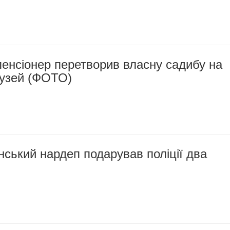
енсіонер перетворив власну садибу на
музей (ФОТО)
нський нардеп подарував поліції два