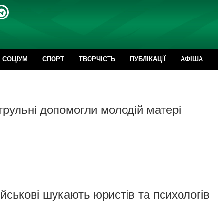
CОЦІУМ
СПОРТ
ТВОРЧІСТЬ
ПУБЛІКАЦІЇ
АФІША
трульні допомогли молодій матері
ійськові шукають юристів та психологів