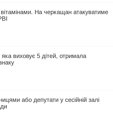
 вітамінами. На черкащан атакуватиме
РВІ
яка виховує 5 дітей, отримала
знаку
ицями або депутати у сесійній залі
ади