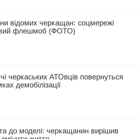
ини відомих черкащан: соцмережі
новий флешмоб (ФОТО)
чі черкаських АТОвців повернуться
ках демобілізації
та до моделі: черкащанин вирішив
 змінити життя