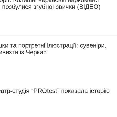
к позбулися згубної звички (ВІДЕО)
ки та портретні ілюстрації: сувеніри,
ивезти із Черкас
атр-студія “PROtest” показала історію