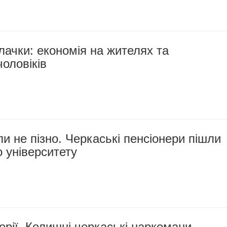
лачки: економія на жителях та
чоловіків
ли не пізно. Черкаські пенсіонери пішли
 університету
рії. Колишні черкаські наркомани