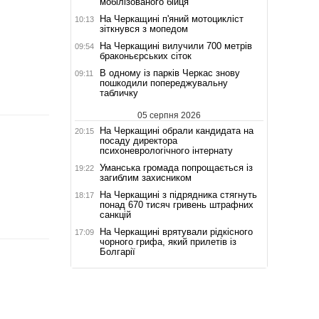
мобілізованого бійця
На Черкащині п'яний мотоцикліст
10:13
зіткнувся з мопедом
На Черкащині вилучили 700 метрів
09:54
браконьєрських сіток
В одному із парків Черкас знову
09:11
пошкодили попереджувальну
табличку
05 серпня 2026
На Черкащині обрали кандидата на
20:15
посаду директора
психоневрологічного інтернату
Уманська громада попрощається із
19:22
загиблим захисником
На Черкащині з підрядника стягнуть
18:17
понад 670 тисяч гривень штрафних
санкцій
На Черкащині врятували рідкісного
17:09
чорного грифа, який прилетів із
Болгарії