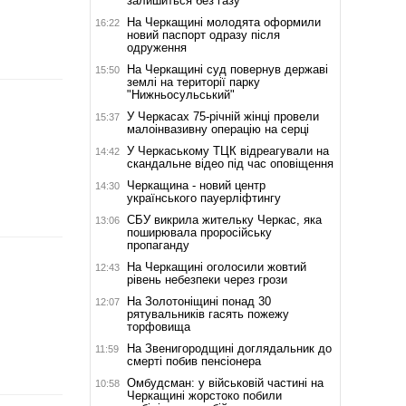
залишиться без газу
На Черкащині молодята оформили
16:22
новий паспорт одразу після
одруження
На Черкащині суд повернув державі
15:50
землі на території парку
"Нижньосульський"
У Черкасах 75-річній жінці провели
15:37
малоінвазивну операцію на серці
У Черкаському ТЦК відреагували на
14:42
скандальне відео під час оповіщення
Черкащина - новий центр
14:30
українського пауерліфтингу
СБУ викрила жительку Черкас, яка
13:06
поширювала проросійську
пропаганду
На Черкащині оголосили жовтий
12:43
рівень небезпеки через грози
На Золотоніщині понад 30
12:07
рятувальників гасять пожежу
торфовища
На Звенигородщині доглядальник до
11:59
смерті побив пенсіонера
Омбудсман: у військовій частині на
10:58
Черкащині жорстоко побили