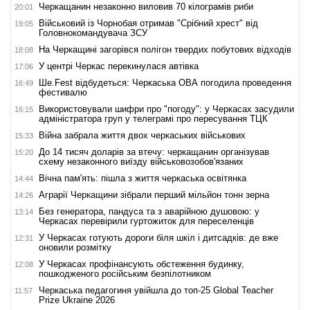
Черкащанин незаконно виловив 70 кілограмів риби
20:01
Військовий із Чорнобая отримав "Срібний хрест" від
19:05
Головнокомандувача ЗСУ
На Черкащині загорівся полігон твердих побутових відходів
18:08
У центрі Черкас перекинулася автівка
17:06
Ше.Fest відбудеться: Черкаська ОВА погодила проведення
16:49
фестивалю
Використовували шифри про "погоду": у Черкасах засудили
16:15
адміністратора груп у телеграмі про пересування ТЦК
Війна забрала життя двох черкаських військових
15:33
До 14 тисяч доларів за втечу: черкащанин організував
15:20
схему незаконного виїзду військовозобов'язаних
Вічна пам'ять: пішла з життя черкаська освітянка
14:44
Аграрії Черкащини зібрали перший мільйон тонн зерна
14:26
Без генератора, пандуса та з аварійною душовою: у
13:14
Черкасах перевірили гуртожиток для переселенців
У Черкасах готують дороги біля шкіл і дитсадків: де вже
12:31
оновили розмітку
У Черкасах профінансують обстеження будинку,
12:08
пошкодженого російським безпілотником
Черкаська педагогиня увійшла до топ-25 Global Teacher
11:57
Prize Ukraine 2026