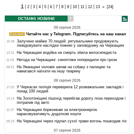
1
|
|
|
|
|
|
|
|
|
|
|
|
2
3
4
5
6
7
8
9
10
11
12
13
»
[24]
ОСТАННІ НОВИНИ
09 серпня 2026
Читайте нас у Telegram. Підписуйтесь на наш канал
Залучено майже 70 людей: рятувальники продовжують
15:48
ліквідовувати наслідки пожежі у заповіднику на Черкащині
На Черкащині водійка на смерть збила велосипедиста
13:31
Негода на Черкащині: синоптики попередили про грози
11:03
На Уманщині чоловік напав на собаку з палицею та
09:51
намагався наїхати на іншу тварину
08 серпня 2026
У Черкасах поліція перевірила 12 розважальних закладів і
17:02
понад 100 людей
На Золотоніщині пішохід перебігав дорогу поза переходом і
14:14
потрапив під авто
На Черкащині боржникам за електроенергію
11:37
нараховуватимуть додаткові кошти
На Черкащині через підпал сухої трави вогонь пошкодив ліс
09:23
07 серпня 2026