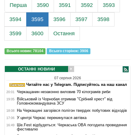
Перша
3590
3591
3592
3593
3594
3595
3596
3597
3598
3599
3600
Остання
Всього новин: 78104
Всього сторiнок: 3906
ОСТАННІ НОВИНИ
07 серпня 2026
Читайте нас у Telegram. Підписуйтесь на наш канал
Черкащанин незаконно виловив 70 кілограмів риби
20:01
Військовий із Чорнобая отримав "Срібний хрест" від
19:05
Головнокомандувача ЗСУ
На Черкащині загорівся полігон твердих побутових відходів
18:08
У центрі Черкас перекинулася автівка
17:06
Ше.Fest відбудеться: Черкаська ОВА погодила проведення
16:49
фестивалю