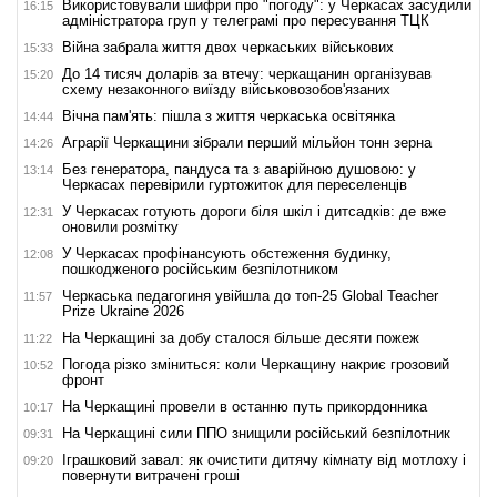
Використовували шифри про "погоду": у Черкасах засудили
16:15
адміністратора груп у телеграмі про пересування ТЦК
Війна забрала життя двох черкаських військових
15:33
До 14 тисяч доларів за втечу: черкащанин організував
15:20
схему незаконного виїзду військовозобов'язаних
Вічна пам'ять: пішла з життя черкаська освітянка
14:44
Аграрії Черкащини зібрали перший мільйон тонн зерна
14:26
Без генератора, пандуса та з аварійною душовою: у
13:14
Черкасах перевірили гуртожиток для переселенців
У Черкасах готують дороги біля шкіл і дитсадків: де вже
12:31
оновили розмітку
У Черкасах профінансують обстеження будинку,
12:08
пошкодженого російським безпілотником
Черкаська педагогиня увійшла до топ-25 Global Teacher
11:57
Prize Ukraine 2026
На Черкащині за добу сталося більше десяти пожеж
11:22
Погода різко зміниться: коли Черкащину накриє грозовий
10:52
фронт
На Черкащині провели в останню путь прикордонника
10:17
На Черкащині сили ППО знищили російський безпілотник
09:31
Іграшковий завал: як очистити дитячу кімнату від мотлоху і
09:20
повернути витрачені гроші