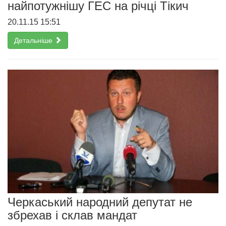
найпотужнішу ГЕС на річці Тікич
20.11.15 15:51
Детальніше
Черкаський народний депутат не
збрехав і склав мандат