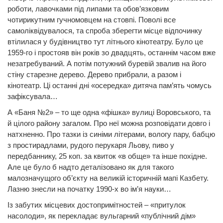
роботи, лавочками під липами та обов’язковим
чотирикутним гучномовцем на стовпі. Поволі все
самоліквідувалося, та спроба зберегти місце відпочинку
втілилася у будівництво тут літнього кінотеатру. Було це
1959-го і простояв він років зо двадцять, останнім часом вже
незатребуваний. А потім потужний буревій звалив на його
стіну старезне дерево. Дерево прибрали, а разом і
кінотеатр. Ці останні дні «осередка» дитяча пам’ять чомусь
зафіксувала…
А «Баня №2» – то ще одна «фішка» вулиці Воровського, та
й цілого району загалом. Про неї можна розповідати довго і
натхненно. Про тазки із синіми літерами, вологу пару, бабцю
з простирадлами, рудого перукаря Льову, пиво у
передбаннику, 25 коп. за квиток «в обще» та інше похідне.
Але це було б надто деталізовано як для такого
малозначущого об’єкту на великій історичній мапі Казбету.
Лазню знесли на початку 1990-х во ім’я науки…
Із забутих місцевих достопримітностей – «притулок
насолоди», як перекладає вульгарний «публічний дім»