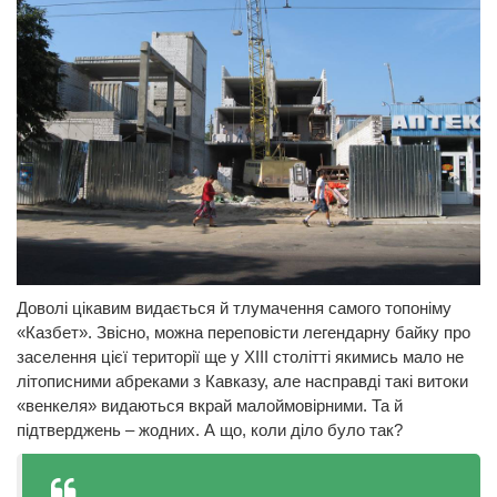
Доволі цікавим видається й тлумачення самого топоніму
«Казбет». Звісно, можна переповісти легендарну байку про
заселення цієї території ще у ХІІІ столітті якимись мало не
літописними абреками з Кавказу, але насправді такі витоки
«венкеля» видаються вкрай малоймовірними. Та й
підтверджень – жодних. А що, коли діло було так?