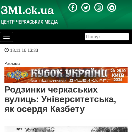
Toggle
navigation
18.11.16 13:33
Реклама
Родзинки черкаських
вулиць: Університетська,
як осердя Казбету