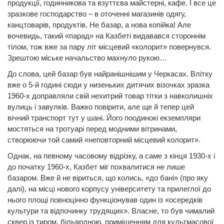
продукції, годинникова та взуттєва майстерні, кафе. І все це
зразкове господарство – в оточенні магазинів одягу,
канцтоварів, продуктів. Не базар, а нова копійка! Але
вочевидь, такий «парад» на Казбеті видавався стороннім
тілом, тож вже за пару літ місцевий «колорит» повернувся.
Зрештою міське начальство махнуло рукою…
До слова, цей базар був найранішнішим у Черкасах. Влітку
вже о 5-й годині сюди у низеньких дитячих візочках зразка
1960-х доправляли свій нехитрий товар тітки з навколишніх
вулиць і завулків. Важко повірити, але ще й тепер цей
вічний транспорт тут у шані. Його поодинокі екземпляри
мостяться на тротуарі перед модними вітринами,
створюючи той самий «неповторний місцевий колорит».
Однак, на певному часовому відрізку, а саме з кінця 1930-х і
до початку 1960-х, Казбет міг похвалитися не лише
базаром. Вже й не віриться, що колись, «до бані» (про яку
далі), на місці нового корпусу університету та прилеглої до
нього площі повноцінно функціонував один із «осередків
культури та відпочинку трудящих». Власне, то був чималий
сквер із тиром, більярдною, приміщенням для культмасової