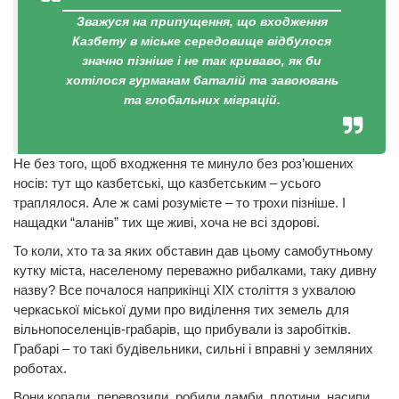
Зважуся на припущення, що входження
Казбету в міське середовище відбулося
значно пізніше і не так криваво, як би
хотілося гурманам баталій та завоювань
та глобальних міграцій.
Не без того, щоб входження те минуло без роз’юшених
носів: тут що казбетські, що казбетським – усього
траплялося. Але ж самі розумієте – то трохи пізніше. І
нащадки “аланів” тих ще живі, хоча не всі здорові.
То коли, хто та за яких обставин дав цьому самобутньому
кутку міста, населеному переважно рибалками, таку дивну
назву? Все почалося наприкінці ХІХ століття з ухвалою
черкаської міської думи про виділення тих земель для
вільнопоселенців-грабарів, що прибували із заробітків.
Грабарі – то такі будівельники, сильні і вправні у земляних
роботах.
Вони копали, перевозили, робили дамби, плотини, насипи