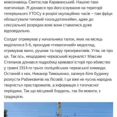
мовознавець Святослав Караванський. Нашою таки
поетичніше. Я дізнався про його існування на території
теперішнього УТОСу в розрізі окупаційних часів – там фріци
облаштували типовий «зольдатенхейм», адже до
сексуальної розрядки вояк вони ставилися дуже
відповідально.
Солдат отримував у начальника талон, яких на місяць
виділялося 5-6, проходив «тематичний» медогляд,
отримував мило, рушник та пару презервативів. Утім, не про
це. Так ось, нещодавно черкаський журналіст Максим
Степанов дізнався подробиці кривавої історії про вбивство
у травні 1914-го трьох поліцейських черкаської команди.
Останній з них, Никанор Тимошенко, загинув біля будинку
розпусти Рабиновичів на Лісовій. І це вже не «усна народна
творчість» прастарожилів, а інформація з тогочасної
періодики. Так що місцевий бордель, так би мовити, з
традицією.