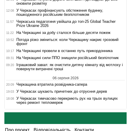
оновили розмітку
У Черкасах профінансують обстеження будинку,
12:08
пошкодженого російським безпілотником
Черкаська педагогиня увійшла до топ-25 Global Teacher
11:57
Prize Ukraine 2026
На Черкащині за добу сталося більше десяти пожеж
11:22
Погода різко зміниться: коли Черкащину накриє грозовий
10:52
фронт
На Черкащині провели в останню путь прикордонника
10:17
На Черкащині сили ППО знищили російський безпілотник
09:31
Іграшковий завал: як очистити дитячу кімнату від мотлоху і
09:20
повернути витрачені гроші
06 серпня 2026
Черкащина втратила розвідника-сапера
20:09
У Черкасах шукають причетних до отруєння дерев
19:03
У Черкасах тимчасово перекриють рух на трьох вулицях
18:08
через ремонт тепломереж
Про проект
Відповідальність
Контакти