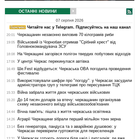
ОСТАННІ НОВИНИ
07 серпня 2026
Читайте нас у Telegram. Підписуйтесь на наш канал
Черкащанин незаконно виловив 70 кілограмів риби
20:01
Військовий із Чорнобая отримав "Срібний хрест" від
19:05
Головнокомандувача ЗСУ
На Черкащині загорівся полігон твердих побутових відходів
18:08
У центрі Черкас перекинулася автівка
17:06
Ше.Fest відбудеться: Черкаська ОВА погодила проведення
16:49
фестивалю
Використовували шифри про "погоду": у Черкасах засудили
16:15
адміністратора груп у телеграмі про пересування ТЦК
Війна забрала життя двох черкаських військових
15:33
До 14 тисяч доларів за втечу: черкащанин організував
15:20
схему незаконного виїзду військовозобов'язаних
Вічна пам'ять: пішла з життя черкаська освітянка
14:44
Аграрії Черкащини зібрали перший мільйон тонн зерна
14:26
Без генератора, пандуса та з аварійною душовою: у
13:14
Черкасах перевірили гуртожиток для переселенців
У Черкасах готують дороги біля шкіл і дитсадків: де вже
12:31