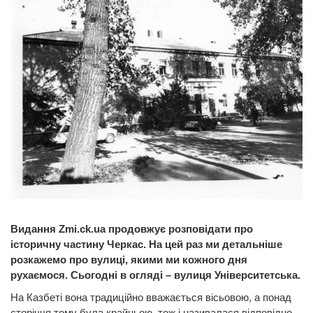
Видання Zmi.ck.ua продовжує розповідати про
історичну частину Черкас. На цей раз ми детальніше
розкажемо про вулиці, якими ми кожного дня
рухаємося. Сьогодні в огляді – вулиця Університетська.
На Казбеті вона традиційно вважається вісьовою, а понад
сторіччя тому була крайньою, тож і називалася відповідно.