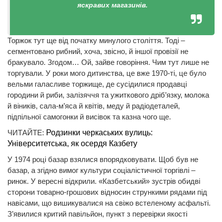
яскравих магазинів.
Торжок тут ще від початку минулого століття. Тоді –
сегментовано рибний, хоча, звісно, й іншої провізії не
бракувало. Згодом… Ой, зайве говоріння. Чим тут лише не
торгували. У роки мого дитинства, це вже 1970-ті, це було
вельми галасливе торжище, де сусідилися продавці
городини й риби, залізяччя та ужиткового дріб’язку, молока
й віників, сала-м’яса й квітів, меду й радіодеталей,
підпільної самогонки й висівок та казна чого ще.
ЧИТАЙТЕ:
Родзинки черкаських вулиць:
Університетська, як осердя Казбету
У 1974 році базар взялися впорядковувати. Щоб був не
базар, а згідно вимог культури соціалістичної торгівлі –
ринок. У вересні відкрили. «Казбетський» зустрів обидві
сторони товарно-грошових відносин стрункими рядами під
навісами, що вишикувалися на свіжо встеленому асфальті.
З’явилися критий павільйон, пункт з перевірки якості