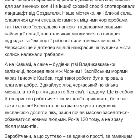
для залізничних колій і в інший схожий спосіб спотворювали
ландшафт від Создателя. Наше містечко, як і ближні села,
славилися цими спеціалістами: як міцними чорноробами,
так і меткою “середньою ланкою” та діловими людьми
найвищої гільдії, капітали яких множилися на вигідних
підрядах та “експорті” робочої сили в межах імперії. У
Черкасах ще й дотепер вцілілі найкрасивіші будинки міста
колись належали грабарям.
А на Кавказі, а саме – будівництві Владикавказької
залізниці, посеред якої між Чорним і Каспійським морями
якраз і височіє Казбек, тоді такої роботи була прірва, а
платили добре. Відкайлує люд черкаський по кілька
місяців, а то й рік чи два хто без сім’ї, і додому. Ще із собою
й товариство робітниче з інших країв прихопить, бо в нас
таки хороше! Коли ота репатріація укупі з трудовою
експансією досягли піку, район почав масово заселятися-
обживатися новими людьми. Років 120 тому, а не зразу
після мамонтів.
Заробітчани, а що суттєво – за вдачею прості, за гаманцем