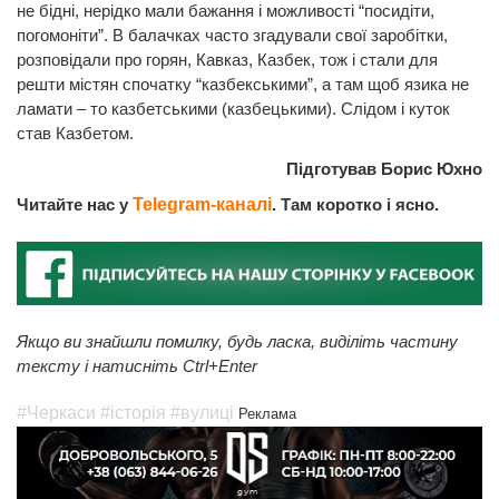
не бідні, нерідко мали бажання і можливості “посидіти,
погомоніти”. В балачках часто згадували свої заробітки,
розповідали про горян, Кавказ, Казбек, тож і стали для
решти містян спочатку “казбекськими”, а там щоб язика не
ламати – то казбетськими (казбецькими). Слідом і куток
став Казбетом.
Підготував Борис Юхно
Читайте нас у
Telegram-каналі
. Там коротко і ясно.
Якщо ви знайшли помилку, будь ласка, виділіть частину
тексту і натисніть Ctrl+Enter
#Черкаси
#історія
#вулиці
Реклама