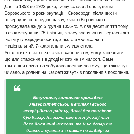
Далі, з 1893 по 1923 роки, іменувалася Лісною, потім
Воровського, в роки окупації – Сковороди, після них їй
повернули попередню назву, з якою Воровського
проіснувала аж до 5 грудня 1996-го. А два десятиліття тому
в ознаменування 75-ї річниці з часу заснування Черкаського
інституту народної освіти, з якого й «виріс» наш
Національний, 7-квартальна вулиця стала
Університетською. Хоча як її «абориген», можу запевнити,
що для старожилів відтоді нічого не змінилося. Саме
тамтешня приватна забудова посприяла тому, що таких тут
чимало, а родини на Казбеті живуть з покоління в покоління.
Безумовно, головною принадою
Університетської, а відтак і всього
неофіційного району, довгі десятиліття
був базар. На жаль, вже в минулому часі –
його доля нині непевна, та й не базар то
давно, а вузенька «кишка» на задвірках