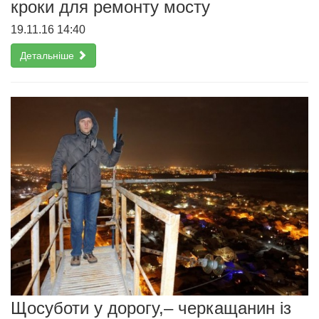
кроки для ремонту мосту
19.11.16 14:40
Детальніше
Щосуботи у дорогу,– черкащанин із