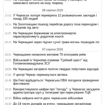
намагався наїхати на іншу тварину
08 серпня 2026
У Черкасах поліція перевірила 12 розважальних закладів і
17:02
понад 100 людей
На Золотоніщині пішохід перебігав дорогу поза переходом і
14:14
потрапив під авто
На Черкащині боржникам за електроенергію
11:37
нараховуватимуть додаткові кошти
На Черкащині через підпал сухої трави вогонь пошкодив ліс
09:23
07 серпня 2026
Черкащанин незаконно виловив 70 кілограмів риби
20:01
Військовий із Чорнобая отримав "Срібний хрест" від
19:05
Головнокомандувача ЗСУ
На Черкащині загорівся полігон твердих побутових відходів
18:08
У центрі Черкас перекинулася автівка
17:06
Ше.Fest відбудеться: Черкаська ОВА погодила проведення
16:49
фестивалю
Використовували шифри про "погоду": у Черкасах засудили
16:15
адміністратора груп у телеграмі про пересування ТЦК
Війна забрала життя двох черкаських військових
15:33
До 14 тисяч доларів за втечу: черкащанин організував
15:20