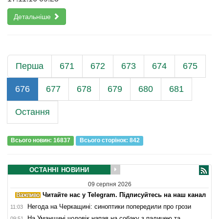
Детальніше
Перша
671
672
673
674
675
676
677
678
679
680
681
Остання
Всього новин: 16837
Всього сторiнок: 842
ОСТАННІ НОВИНИ
09 серпня 2026
Читайте нас у Telegram. Підписуйтесь на наш канал
Негода на Черкащині: синоптики попередили про грози
11:03
На Уманщині чоловік напав на собаку з палицею та
09:51