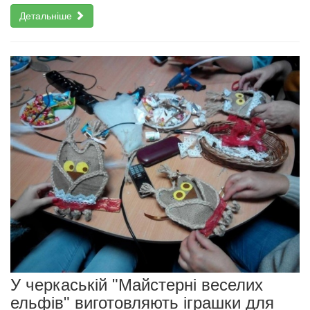
Детальніше
У черкаській "Майстерні веселих
ельфів" виготовляють іграшки для