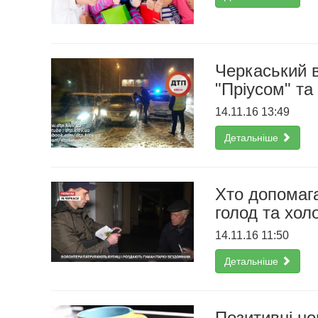
Черкаський в
"Пріусом" та
14.11.16 13:49
Детальніше
Хто допомаг
голод та хол
14.11.16 11:50
Детальніше
Позитивні но