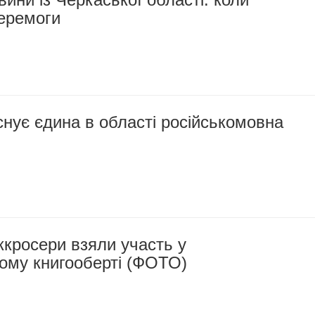
перемоги
снує єдина в області російськомовна
ккросери взяли участь у
ому книгооберті (ФОТО)