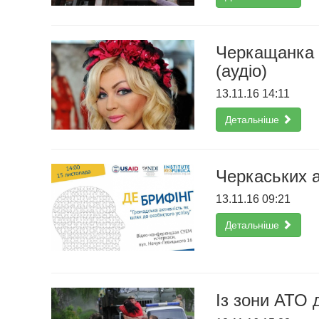
Черкащанка н
(аудіо)
13.11.16 14:11
Детальніше
Черкаських а
13.11.16 09:21
Детальніше
Із зони АТО