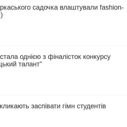
ркаського садочка влаштували fashion-
)
тала однією з фіналісток конкурсу
цький талант"
ликають заспівати гімн студентів