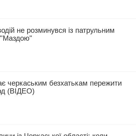
одій не розминувся із патрульним
 "Маздою"
ає черкаським безхатькам пережити
од (ВІДЕО)
вини із Черкаської області: коли