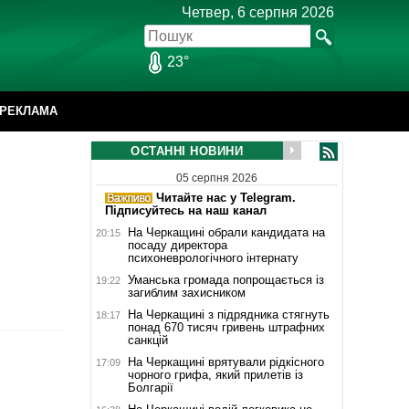
Четвер, 6 серпня 2026
23°
РЕКЛАМА
ОСТАННІ НОВИНИ
05 серпня 2026
Читайте нас у Telegram.
Підписуйтесь на наш канал
На Черкащині обрали кандидата на
20:15
посаду директора
психоневрологічного інтернату
Уманська громада попрощається із
19:22
загиблим захисником
На Черкащині з підрядника стягнуть
18:17
понад 670 тисяч гривень штрафних
санкцій
На Черкащині врятували рідкісного
17:09
чорного грифа, який прилетів із
Болгарії