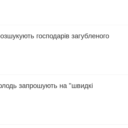
озшукують господарів загубленого
олодь запрошують на "швидкі