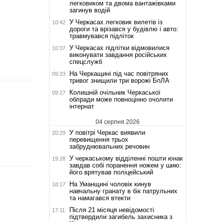
легковиком та двома вантажівками
загинув водій
У Черкасах легковик вилетів із
10:42
дороги та врізався у будівлю і авто:
травмувався підліток
У Черкасах підлітки відмовилися
10:37
виконувати завдання російських
спецслужб
На Черкащині під час повітряних
09:33
тривог знищили три ворожі БпЛА
Колишній очільник Черкаської
09:27
облради може повноцінно очолити
інтернат
04 серпня 2026
У повітрі Черкас виявили
20:29
перевищення трьох
забруднювальних речовин
У черкаському відділенні пошти юнак
19:28
завдав собі поранення ножем у шию:
його врятував поліцейський
На Уманщині чоловік кинув
18:17
навчальну гранату в бік патрульних
та намагався втекти
Після 21 місяця невідомості
17:11
підтвердили загибель захисника з