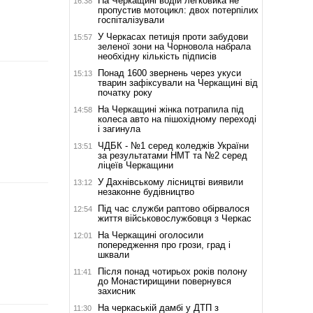
На Черкащині водій легковика не
16:38
пропустив мотоцикл: двох потерпілих
госпіталізували
У Черкасах петиція проти забудови
15:57
зеленої зони на Чорновола набрала
необхідну кількість підписів
Понад 1600 звернень через укуси
15:13
тварин зафіксували на Черкащині від
початку року
На Черкащині жінка потрапила під
14:58
колеса авто на пішохідному переході
і загинула
ЧДБК - №1 серед коледжів України
13:51
за результатами НМТ та №2 серед
ліцеїв Черкащини
У Дахнівському лісництві виявили
13:12
незаконне будівництво
Під час служби раптово обірвалося
12:54
життя військовослужбовця з Черкас
На Черкащині оголосили
12:01
попередження про грози, град і
шквали
Після понад чотирьох років полону
11:41
до Монастирищини повернувся
захисник
На черкаській дамбі у ДТП з
11:30