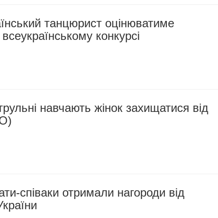
аїнський танцюрист оцінюватиме
всеукраїнському конкурсі
трульні навчають жінок захищатися від
О)
ати-співаки отримали нагороди від
України