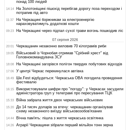
понад 100 людей
На Золотоніщині пішохід перебігав дорогу поза переходом і
14:14
потрапив під авто
На Черкащині боржникам за електроенергію
11:37
нараховуватимуть додаткові кошти
На Черкащині через підпал сухої трави вогонь пошкодив ліс
09:23
07 серпня 2026
Черкащанин незаконно виловив 70 кілограмів риби
20:01
Військовий із Чорнобая отримав "Срібний хрест" від
19:05
Головнокомандувача ЗСУ
На Черкащині загорівся полігон твердих побутових відходів
18:08
У центрі Черкас перекинулася автівка
17:06
Ше.Fest відбудеться: Черкаська ОВА погодила проведення
16:49
фестивалю
Використовували шифри про "погоду": у Черкасах засудили
16:15
адміністратора груп у телеграмі про пересування ТЦК
Війна забрала життя двох черкаських військових
15:33
До 14 тисяч доларів за втечу: черкащанин організував
15:20
схему незаконного виїзду військовозобов'язаних
Вічна пам'ять: пішла з життя черкаська освітянка
14:44
Аграрії Черкащини зібрали перший мільйон тонн зерна
14:26