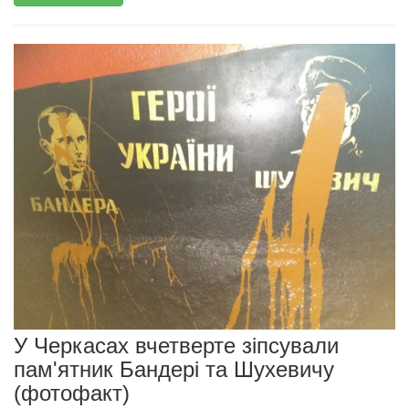
У Черкасах вчетверте зіпсували
пам'ятник Бандері та Шухевичу
(фотофакт)