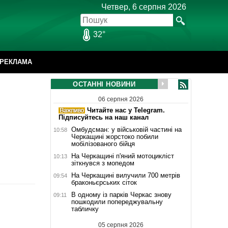
Четвер, 6 серпня 2026
32°
РЕКЛАМА
ОСТАННІ НОВИНИ
06 серпня 2026
Читайте нас у Telegram.
Підписуйтесь на наш канал
Омбудсман: у військовій частині на
10:58
Черкащині жорстоко побили
мобілізованого бійця
На Черкащині п'яний мотоцикліст
10:13
зіткнувся з мопедом
На Черкащині вилучили 700 метрів
09:54
браконьєрських сіток
В одному із парків Черкас знову
09:11
пошкодили попереджувальну
табличку
05 серпня 2026