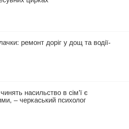
лачки: ремонт доріг у дощ та водії-
 чинять насильство в сім’ї є
ми, – черкаський психолог