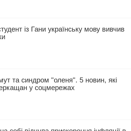
тудент із Гани українську мову вивчив
ки
ут та синдром "оленя". 5 новин, які
 черкащан у соцмережах
а собі відчула прискорення інфляції в