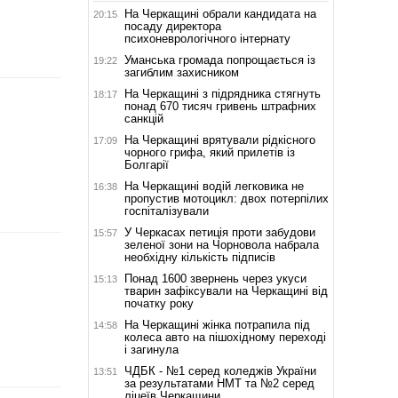
На Черкащині обрали кандидата на
20:15
посаду директора
психоневрологічного інтернату
Уманська громада попрощається із
19:22
загиблим захисником
На Черкащині з підрядника стягнуть
18:17
понад 670 тисяч гривень штрафних
санкцій
На Черкащині врятували рідкісного
17:09
чорного грифа, який прилетів із
Болгарії
На Черкащині водій легковика не
16:38
пропустив мотоцикл: двох потерпілих
госпіталізували
У Черкасах петиція проти забудови
15:57
зеленої зони на Чорновола набрала
необхідну кількість підписів
Понад 1600 звернень через укуси
15:13
тварин зафіксували на Черкащині від
початку року
На Черкащині жінка потрапила під
14:58
колеса авто на пішохідному переході
і загинула
ЧДБК - №1 серед коледжів України
13:51
за результатами НМТ та №2 серед
ліцеїв Черкащини