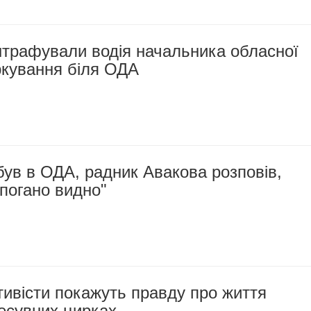
штрафували водія начальника обласної
аркування біля ОДА
ув в ОДА, радник Авакова розповів,
 погано видно"
тивісти покажуть правду про життя
есувних цирках