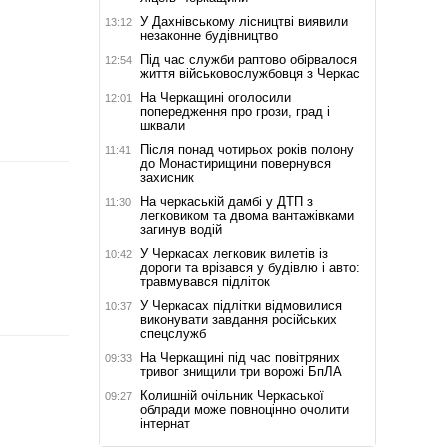
У Дахнівському лісництві виявили
13:12
незаконне будівництво
Під час служби раптово обірвалося
12:54
життя військовослужбовця з Черкас
На Черкащині оголосили
12:01
попередження про грози, град і
шквали
Після понад чотирьох років полону
11:41
до Монастирищини повернувся
захисник
На черкаській дамбі у ДТП з
11:30
легковиком та двома вантажівками
загинув водій
У Черкасах легковик вилетів із
10:42
дороги та врізався у будівлю і авто:
травмувався підліток
У Черкасах підлітки відмовилися
10:37
виконувати завдання російських
спецслужб
На Черкащині під час повітряних
09:33
тривог знищили три ворожі БпЛА
Колишній очільник Черкаської
09:27
облради може повноцінно очолити
інтернат