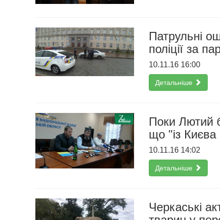
Патрульні о
поліції за п
10.11.16 16:00
Детальніше
Поки Лютий б
що "із Києва
10.11.16 14:02
Детальніше
Черкаські ак
тварин у пер