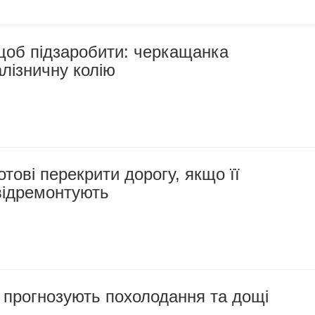
щоб підзаробити: черкащанка
лізничну колію
тові перекрити дорогу, якщо її
відремонтують
прогнозують похолодання та дощі