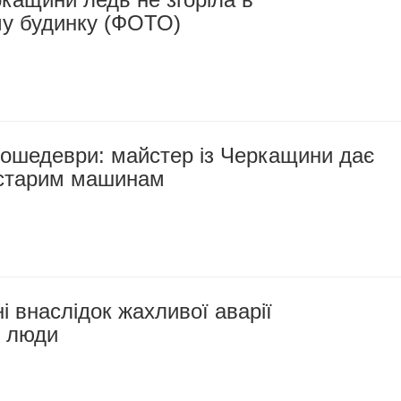
у будинку (ФОТО)
тошедеври: майстер із Черкащини дає
 старим машинам
 внаслідок жахливої аварії
 люди