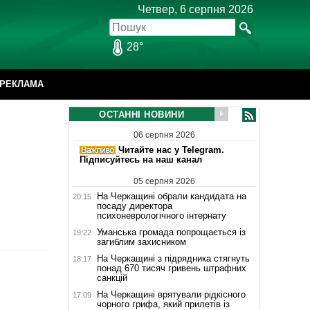
Четвер, 6 серпня 2026
28°
РЕКЛАМА
ОСТАННІ НОВИНИ
06 серпня 2026
Читайте нас у Telegram.
Підписуйтесь на наш канал
05 серпня 2026
На Черкащині обрали кандидата на
20:15
посаду директора
психоневрологічного інтернату
Уманська громада попрощається із
19:22
загиблим захисником
На Черкащині з підрядника стягнуть
18:17
понад 670 тисяч гривень штрафних
санкцій
На Черкащині врятували рідкісного
17:09
чорного грифа, який прилетів із