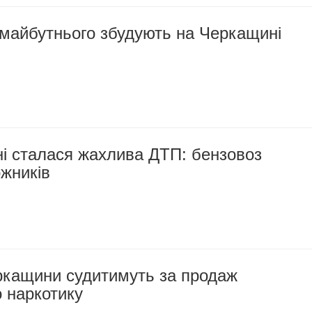
 майбутнього збудують на Черкащині
і сталася жахлива ДТП: бензовоз
ожників
ркащини судитимуть за продаж
 наркотику