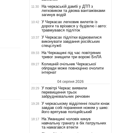
На черкаській дамбі у ДТП з
11:30
легковиком та двома вантажівками
загинув водій
У Черкасах легковик вилетів із
10:42
дороги та врізався у будівлю і авто:
травмувався підліток
У Черкасах підлітки відмовилися
10:37
виконувати завдання російських
спецслужб
На Черкащині під час повітряних
09:33
тривог знищили три ворожі БпЛА
Колишній очільник Черкаської
09:27
облради може повноцінно очолити
інтернат
04 серпня 2026
У повітрі Черкас виявили
20:29
перевищення трьох
забруднювальних речовин
У черкаському відділенні пошти юнак
19:28
завдав собі поранення ножем у шию:
його врятував поліцейський
На Уманщині чоловік кинув
18:17
навчальну гранату в бік патрульних
та намагався втекти