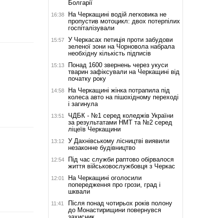
Болгарії
На Черкащині водій легковика не
16:38
пропустив мотоцикл: двох потерпілих
госпіталізували
У Черкасах петиція проти забудови
15:57
зеленої зони на Чорновола набрала
необхідну кількість підписів
Понад 1600 звернень через укуси
15:13
тварин зафіксували на Черкащині від
початку року
На Черкащині жінка потрапила під
14:58
колеса авто на пішохідному переході
і загинула
ЧДБК - №1 серед коледжів України
13:51
за результатами НМТ та №2 серед
ліцеїв Черкащини
У Дахнівському лісництві виявили
13:12
незаконне будівництво
Під час служби раптово обірвалося
12:54
життя військовослужбовця з Черкас
На Черкащині оголосили
12:01
попередження про грози, град і
шквали
Після понад чотирьох років полону
11:41
до Монастирищини повернувся
захисник