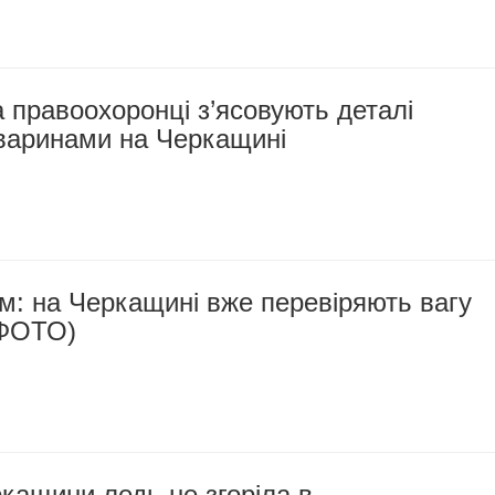
 правоохоронці з’ясовують деталі
тваринами на Черкащині
м: на Черкащині вже перевіряють вагу
(ФОТО)
кащини ледь не згоріла в