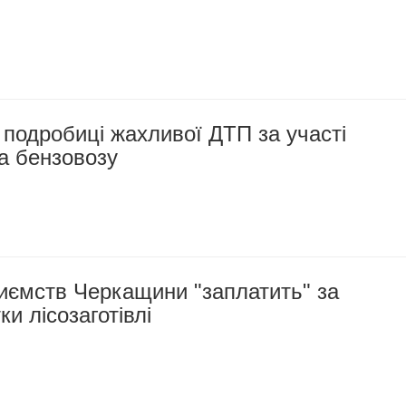
 подробиці жахливої ДТП за участі
а бензовозу
иємств Черкащини "заплатить" за
и лісозаготівлі