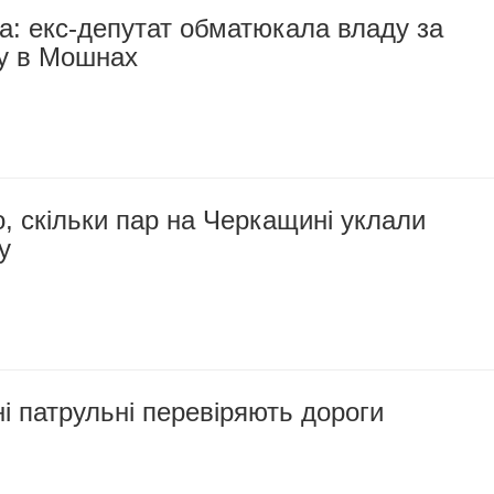
а: екс-депутат обматюкала владу за
гу в Мошнах
, скільки пар на Черкащині уклали
у
 патрульні перевіряють дороги