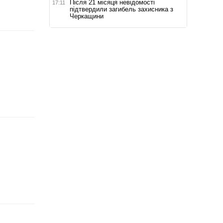
Після 21 місяця невідомості
17:11
підтвердили загибель захисника з
Черкащини