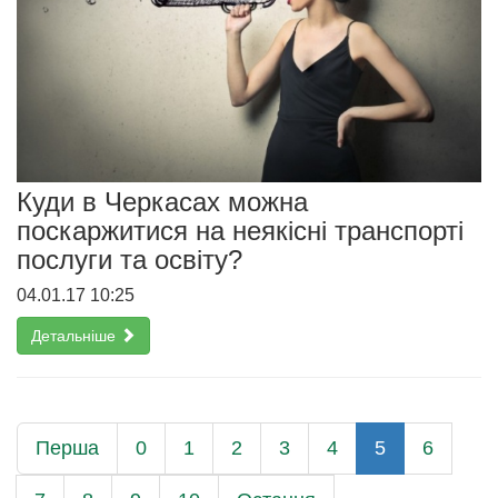
Куди в Черкасах можна
поскаржитися на неякісні транспорті
послуги та освіту?
04.01.17 10:25
Детальніше
Перша
0
1
2
3
4
5
6