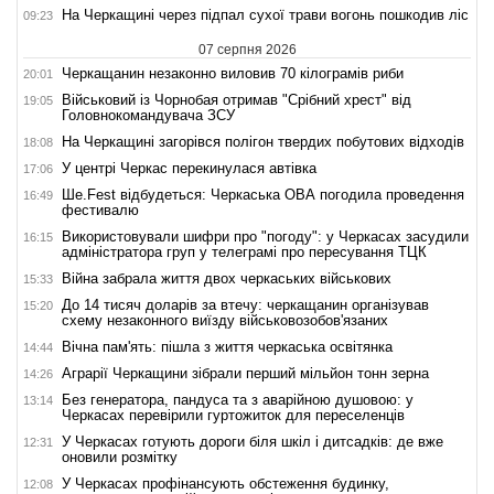
На Черкащині через підпал сухої трави вогонь пошкодив ліс
09:23
07 серпня 2026
Черкащанин незаконно виловив 70 кілограмів риби
20:01
Військовий із Чорнобая отримав "Срібний хрест" від
19:05
Головнокомандувача ЗСУ
На Черкащині загорівся полігон твердих побутових відходів
18:08
У центрі Черкас перекинулася автівка
17:06
Ше.Fest відбудеться: Черкаська ОВА погодила проведення
16:49
фестивалю
Використовували шифри про "погоду": у Черкасах засудили
16:15
адміністратора груп у телеграмі про пересування ТЦК
Війна забрала життя двох черкаських військових
15:33
До 14 тисяч доларів за втечу: черкащанин організував
15:20
схему незаконного виїзду військовозобов'язаних
Вічна пам'ять: пішла з життя черкаська освітянка
14:44
Аграрії Черкащини зібрали перший мільйон тонн зерна
14:26
Без генератора, пандуса та з аварійною душовою: у
13:14
Черкасах перевірили гуртожиток для переселенців
У Черкасах готують дороги біля шкіл і дитсадків: де вже
12:31
оновили розмітку
У Черкасах профінансують обстеження будинку,
12:08