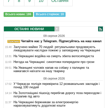
7
8
9
10
Остання
Всього новин: 186
Всього сторiнок: 10
ОСТАННІ НОВИНИ
09 серпня 2026
Читайте нас у Telegram. Підписуйтесь на наш канал
Залучено майже 70 людей: рятувальники продовжують
15:48
ліквідовувати наслідки пожежі у заповіднику на Черкащині
На Черкащині водійка на смерть збила велосипедиста
13:31
Негода на Черкащині: синоптики попередили про грози
11:03
На Уманщині чоловік напав на собаку з палицею та
09:51
намагався наїхати на іншу тварину
08 серпня 2026
У Черкасах поліція перевірила 12 розважальних закладів і
17:02
понад 100 людей
На Золотоніщині пішохід перебігав дорогу поза переходом і
14:14
потрапив під авто
На Черкащині боржникам за електроенергію
11:37
нараховуватимуть додаткові кошти