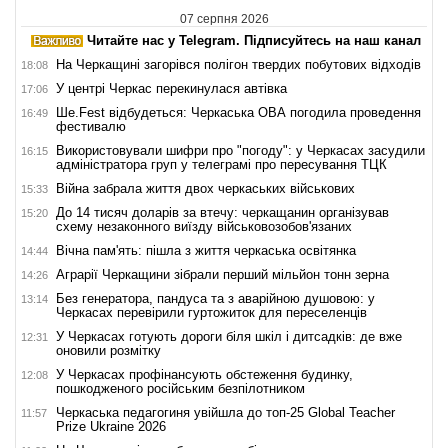
07 серпня 2026
Читайте нас у Telegram. Підписуйтесь на наш канал
На Черкащині загорівся полігон твердих побутових відходів
18:08
У центрі Черкас перекинулася автівка
17:06
Ше.Fest відбудеться: Черкаська ОВА погодила проведення
16:49
фестивалю
Використовували шифри про "погоду": у Черкасах засудили
16:15
адміністратора груп у телеграмі про пересування ТЦК
Війна забрала життя двох черкаських військових
15:33
До 14 тисяч доларів за втечу: черкащанин організував
15:20
схему незаконного виїзду військовозобов'язаних
Вічна пам'ять: пішла з життя черкаська освітянка
14:44
Аграрії Черкащини зібрали перший мільйон тонн зерна
14:26
Без генератора, пандуса та з аварійною душовою: у
13:14
Черкасах перевірили гуртожиток для переселенців
У Черкасах готують дороги біля шкіл і дитсадків: де вже
12:31
оновили розмітку
У Черкасах профінансують обстеження будинку,
12:08
пошкодженого російським безпілотником
Черкаська педагогиня увійшла до топ-25 Global Teacher
11:57
Prize Ukraine 2026